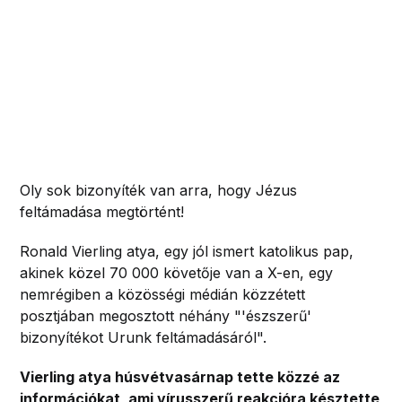
Oly sok bizonyíték van arra, hogy Jézus
feltámadása megtörtént!
Ronald Vierling atya, egy jól ismert katolikus pap,
akinek közel 70 000 követője van a X-en, egy
nemrégiben a közösségi médián közzétett
posztjában megosztott néhány "'észszerű'
bizonyítékot Urunk feltámadásáról".
Vierling atya húsvétvasárnap tette közzé az
információkat, ami vírusszerű reakcióra késztette