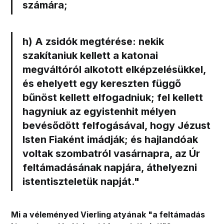
számára;
h) A zsidók megtérése:
nekik
szakítaniuk kellett a katonai
megváltóról alkotott elképzelésükkel,
és ehelyett egy kereszten függő
bűnöst kellett elfogadniuk; fel kellett
hagyniuk az egyistenhit mélyen
bevésődött felfogásával, hogy Jézust
Isten Fiaként imádják; és hajlandóak
voltak szombatról vasárnapra, az Úr
feltámadásának napjára, áthelyezni
istentiszteletük napját.
"
Mi a véleményed Vierling atyának "a feltámadás