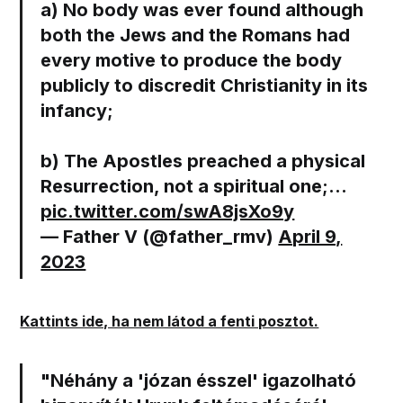
a) No body was ever found although
both the Jews and the Romans had
every motive to produce the body
publicly to discredit Christianity in its
infancy;
b) The Apostles preached a physical
Resurrection, not a spiritual one;…
pic.twitter.com/swA8jsXo9y
— Father V (@father_rmv)
April 9,
2023
Kattints ide, ha nem látod a fenti posztot.
"
Néhány a
'józan ésszel' igazolható