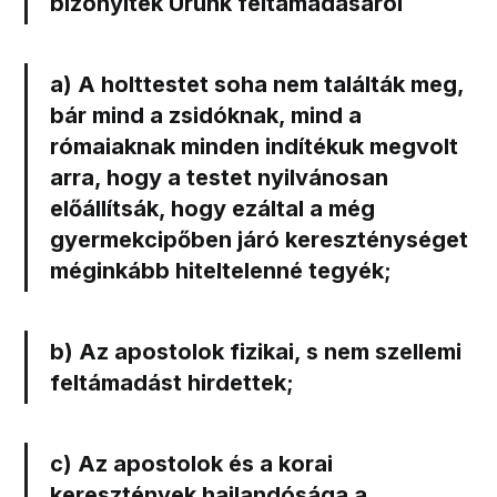
bizonyíték Urunk feltámadásáról
a) A holttestet soha nem találták meg,
bár mind a zsidóknak, mind a
rómaiaknak minden indítékuk megvolt
arra, hogy a testet nyilvánosan
előállítsák, hogy ezáltal a még
gyermekcipőben járó kereszténységet
méginkább hiteltelenné tegyék;
b) Az apostolok fizikai, s nem szellemi
feltámadást hirdettek;
c) Az apostolok és a korai
keresztények hajlandósága a