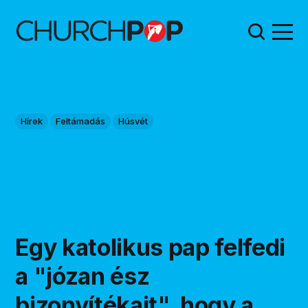
Hírek
Feltámadás
Húsvét
Egy katolikus pap felfedi
a "józan ész
bizonyítékait", hogy a