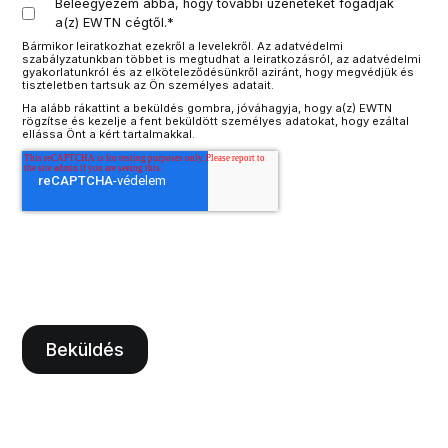
Beleegyezem abba, hogy további üzeneteket fogadjak
a(z) EWTN cégtől.
*
Bármikor leiratkozhat ezekről a levelekről. Az adatvédelmi
szabályzatunkban többet is megtudhat a leiratkozásról, az adatvédelmi
gyakorlatunkról és az elköteleződésünkről aziránt, hogy megvédjük és
tiszteletben tartsuk az Ön személyes adatait.
Ha alább rákattint a beküldés gombra, jóváhagyja, hogy a(z) EWTN
rögzítse és kezelje a fent beküldött személyes adatokat, hogy ezáltal
ellássa Önt a kért tartalmakkal.