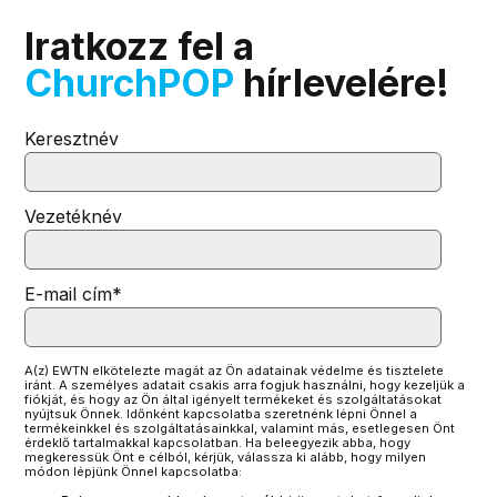
Iratkozz fel a
ChurchPOP
hírlevelére!
Keresztnév
Vezetéknév
E-mail cím
*
A(z) EWTN elkötelezte magát az Ön adatainak védelme és tisztelete
iránt. A személyes adatait csakis arra fogjuk használni, hogy kezeljük a
fiókját, és hogy az Ön által igényelt termékeket és szolgáltatásokat
nyújtsuk Önnek. Időnként kapcsolatba szeretnénk lépni Önnel a
termékeinkkel és szolgáltatásainkkal, valamint más, esetlegesen Önt
érdeklő tartalmakkal kapcsolatban. Ha beleegyezik abba, hogy
megkeressük Önt e célból, kérjük, válassza ki alább, hogy milyen
módon lépjünk Önnel kapcsolatba: