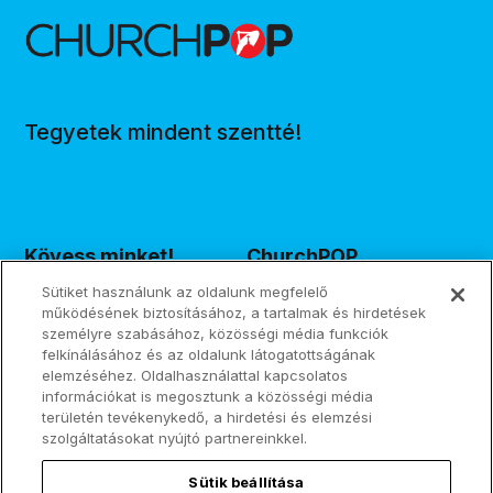
Tegyetek mindent szentté!
Kövess minket!
ChurchPOP
Sütiket használunk az oldalunk megfelelő
Facebook
Rólunk
működésének biztosításához, a tartalmak és hirdetések
személyre szabásához, közösségi média funkciók
X
Szerzők
felkínálásához és az oldalunk látogatottságának
elemzéséhez. Oldalhasználattal kapcsolatos
információkat is megosztunk a közösségi média
Instagram
Hírbeküldés/Ajánlás
területén tevékenykedő, a hirdetési és elemzési
szolgáltatásokat nyújtó partnereinkkel.
TikTok
Médiaajánlat
Sütik beállítása
RSS
Kapcsolat