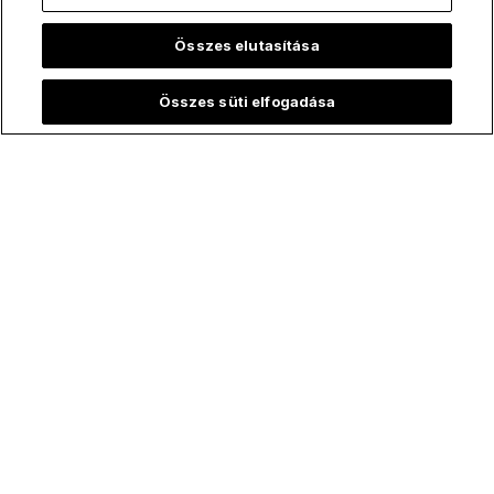
Összes elutasítása
ChurchPOP Global
Adatvédelem
Összes süti elfogadása
English
Adatvédelmi szabályzat
Español
Cookie-beállítások
Português
Jognyilatkozat
Italiano
Magyar