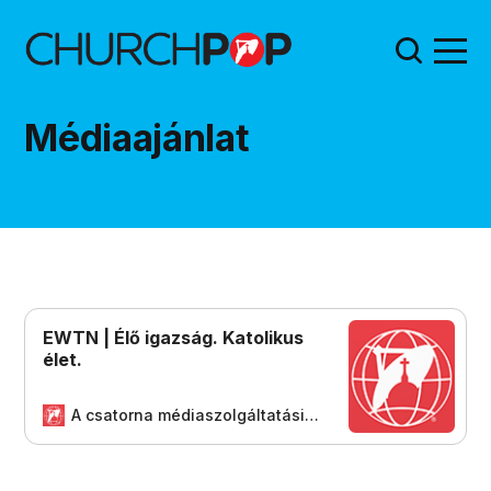
Médiaajánlat
EWTN | Élő igazság. Katolikus
élet.
A csatorna médiaszolgáltatási tevékenységét/műszaki fejlesztését a Médiatanács a Médiatanács Támogatási Program keretében támogatja