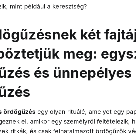
zik, mint például a keresztség?
ögűzésnek két fajtá
böztetjük meg: egys
űzés és ünnepélyes
űzés
s ördögűzés
egy olyan rituálé, amelyet egy pa
geznek el, amikor egy személyről feltételezik,
zek ritkák, és csak felhatalmazott ördögűzők vé