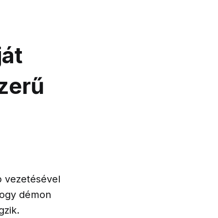
ját
zerű
p vezetésével
 hogy démon
gzik.