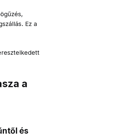
dögűzés,
szállás. Ez a
resztelkedett
asza a
űntől és