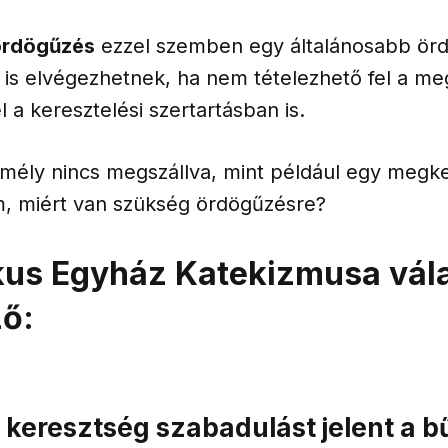
ördögűzés
ezzel szemben egy általánosabb ör
is elvégezhetnek, ha nem tételezhető fel a meg
 a keresztelési szertartásban is.
mély nincs megszállva, mint például egy megke
, miért van szükség ördögűzésre?
kus Egyház Katekizmusa vál
ő:
 keresztség szabadulást jelent a b