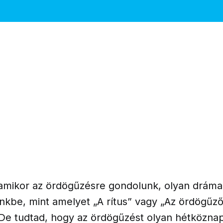
amikor az ördögűzésre gondolunk, olyan dráma
nkbe, mint amelyet „A rítus” vagy „Az ördögűző
De tudtad, hogy az ördögűzést olyan hétköznap