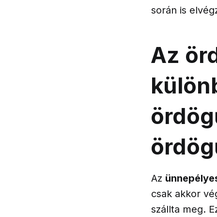
során is elvég
Az örd
külön
ördög
ördög
Az
ünnepélye
csak akkor vé
szállta meg. E