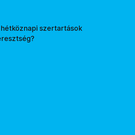
 hétköznapi szertartások
keresztség?