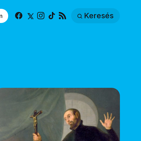
Keresés
m
Facebook
X
Instagram
TikTok
RSS