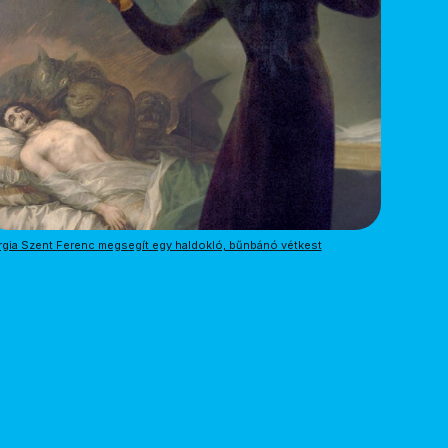
gia Szent Ferenc megsegít egy haldokló, bűnbánó vétkest