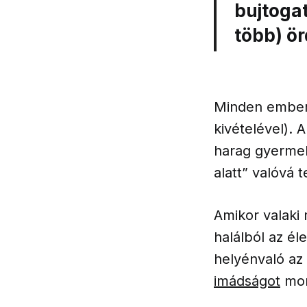
bujtogat
több) ö
Minden ember 
kivételével). 
harag gyermeke
alatt” valóvá 
Amikor valaki
halálból az él
helyénvaló az
imádságot
mond