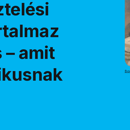
ztelési
rtalmaz
 – amit
ikusnak
Bor