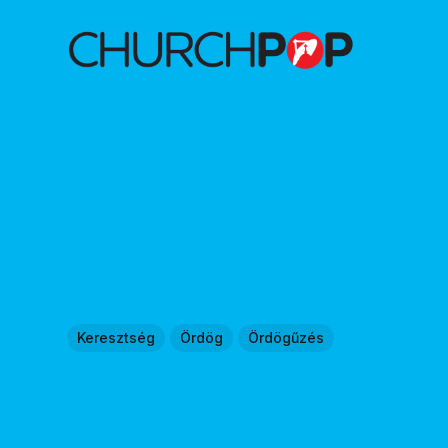
Keresztség
Ördög
Ördögűzés