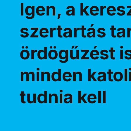
Igen, a keres
szertartás ta
ördögűzést is
minden katol
tudnia kell