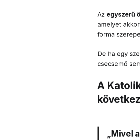
Az
egyszerű 
amelyet akkor 
forma szerepel
De ha egy sze
csecsemő sem
A Katoli
következ
„Mivel a