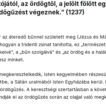
ójától, az ördögtől, a jelölt fölött e
rdögűzést végeznek.” (1237)
az áteredő bűnnel született meg (Jézus és Má
Ahogyan a tridenti zsinat tanította, ez „természet
ivé”, a „bűn szolgáivá” és „az ördög és a halá
tesz minket.
 megkeresztelkedik, Isten kegyelmében részesül
etbe, a Sátán uralmából Isten Egyházába kerül. 
 ördögűzés. A keresztségi szertartásban a köve
ják el az ördögűzés során az olajjal való megk