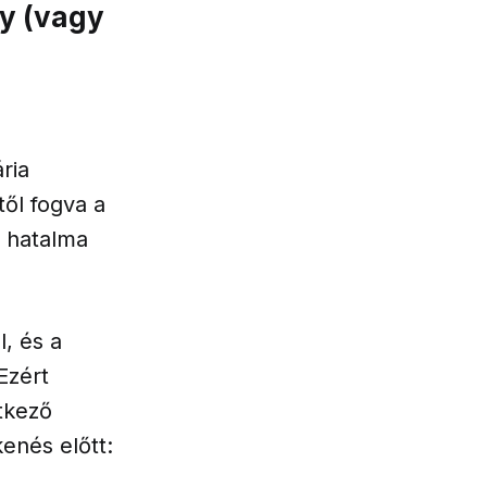
gy (vagy
ria
től fogva a
l hatalma
, és a
Ezért
tkező
enés előtt: