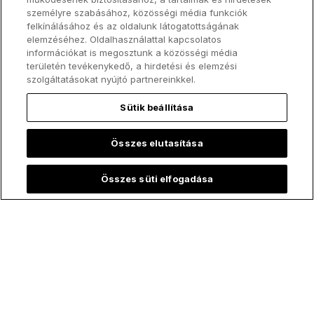
személyre szabásához, közösségi média funkciók
felkínálásához és az oldalunk látogatottságának
elemzéséhez. Oldalhasználattal kapcsolatos
információkat is megosztunk a közösségi média
területén tevékenykedő, a hirdetési és elemzési
szolgáltatásokat nyújtó partnereinkkel.
Sütik beállítása
Összes elutasítása
Tegyetek mindent szentté!
Összes süti elfogadása
Kövess minket!
ChurchPOP