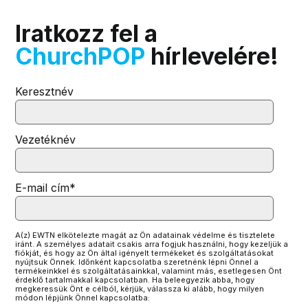
Iratkozz fel a
ChurchPOP
hírlevelére!
Keresztnév
Vezetéknév
E-mail cím
*
A(z) EWTN elkötelezte magát az Ön adatainak védelme és tisztelete
iránt. A személyes adatait csakis arra fogjuk használni, hogy kezeljük a
fiókját, és hogy az Ön által igényelt termékeket és szolgáltatásokat
nyújtsuk Önnek. Időnként kapcsolatba szeretnénk lépni Önnel a
termékeinkkel és szolgáltatásainkkal, valamint más, esetlegesen Önt
érdeklő tartalmakkal kapcsolatban. Ha beleegyezik abba, hogy
megkeressük Önt e célból, kérjük, válassza ki alább, hogy milyen
módon lépjünk Önnel kapcsolatba: