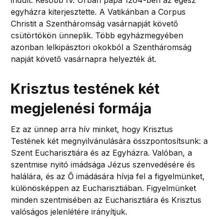
indult. Később IV. Urbán pápa 1264-ben az egész
egyházra kiterjesztette. A Vatikánban a Corpus
Christit a Szentháromság vasárnapját követő
csütörtökön ünneplik. Több egyházmegyében
azonban lelkipásztori okokból a Szentháromság
napját követő vasárnapra helyezték át.
Krisztus testének két
megjelenési formája
Ez az ünnep arra hív minket, hogy Krisztus
Testének két megnyilvánulására összpontosítsunk: a
Szent Eucharisztiára és az Egyházra. Valóban, a
szentmise nyitó imádsága Jézus szenvedésére és
halálára, és az Ő imádására hívja fel a figyelmünket,
különösképpen az Eucharisztiában. Figyelmünket
minden szentmisében az Eucharisztiára és Krisztus
valóságos jelenlétére irányítjuk.