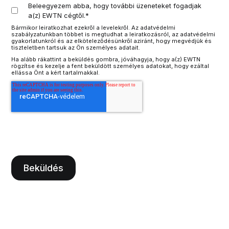
Beleegyezem abba, hogy további üzeneteket fogadjak
a(z) EWTN cégtől.
*
Bármikor leiratkozhat ezekről a levelekről. Az adatvédelmi
szabályzatunkban többet is megtudhat a leiratkozásról, az adatvédelmi
gyakorlatunkról és az elköteleződésünkről aziránt, hogy megvédjük és
tiszteletben tartsuk az Ön személyes adatait.
Ha alább rákattint a beküldés gombra, jóváhagyja, hogy a(z) EWTN
rögzítse és kezelje a fent beküldött személyes adatokat, hogy ezáltal
ellássa Önt a kért tartalmakkal.