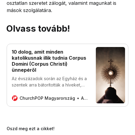
osztatlan szeretet zálogát, valamint magunkat is
mások szolgálatára.
Olvass tovább!
10 dolog, amit minden
katolikusnak illik tudnia Corpus
Domini (Corpus Christi)
ünnepéről
Az évszázadok során az Egyház és a
szentek arra bátorították a híveket,
hogy szeressék az Eucharisztiát.
Néhányan még az életüket is
ChurchPOP Magyarország
A Szerkesztők
feladták, hogy megvédjék azt.
Oszd meg ezt a cikket!