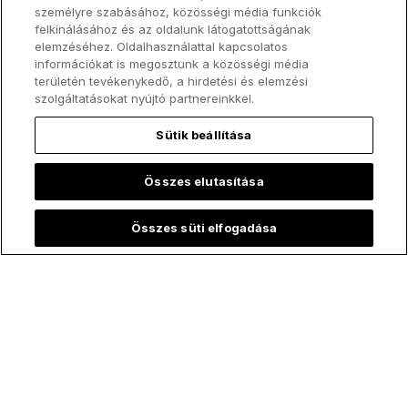
személyre szabásához, közösségi média funkciók
felkínálásához és az oldalunk látogatottságának
elemzéséhez. Oldalhasználattal kapcsolatos
információkat is megosztunk a közösségi média
területén tevékenykedő, a hirdetési és elemzési
szolgáltatásokat nyújtó partnereinkkel.
Legfelkapottabb:
Sütik beállítása
Összes elutasítása
Összes süti elfogadása