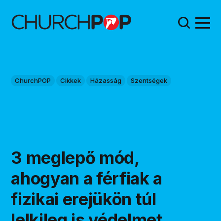
ChurchPOP
Cikkek
Házasság
Szentségek
3 meglepő mód,
ahogyan a férfiak a
fizikai erejükön túl
lelkileg is védelmet