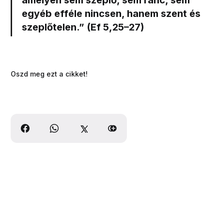
amelyen sem szeplő, sem ránc, sem
egyéb efféle nincsen, hanem szent és
szeplőtelen.” (Ef 5,25–27)
Oszd meg ezt a cikket!