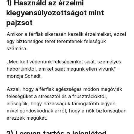
1) Használd az érzelmi
kiegyensúlyozottságot mint
pajzsot
Amikor a férfiak sikeresen kezelik érzelmeiket, ezzel
egy biztonságos teret teremtenek feleségük
számára.
„Meg kell védenünk feleségeinket saját, személyes
háborúinktól, amiket saját magunk ellen vívunk” –
mondja Schadt.
Azzal, hogy a férfiak egészséges módon megóvják
feleségüket a stressztől és a frusztrációktól,
elősegítik, hogy házasságuk támogatóbb legyen,
mivel gondoskodnak arról, hogy a nők biztonságban
érezzék magukat.
2) Legyen tartós a jelenléted