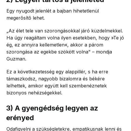
Egy nyugodt jelenlét a bajban hihetetlenül
megerősítő lehet.
„Az élet tele van szorongásokkal járó küzdelmekkel.
Ha úgy reagáltam volna ilyen esetekben, hogy »Te jó
ég, ez annyira kellemetlen«, akkor a párom
szorongása az egekbe szökött volna" – mondja
Guzman.
Ez a következetesség egy alappillér, s ha erre
támaszkodsz, nagyobb bizalomra és békére
lelhettek, amikor együtt kell szembenéznetek
bizonyos nehézségekkel.
3) A gyengédség legyen az
erényed
Odafigyelni a szükségletekre, empatikusnak lenni és