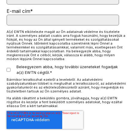
E-mail cím
*
A(z) EWTN elkötelezte magát az Ön adatainak védelme és tisztelete
iránt. A személyes adatait csakis arra fogjuk használni, hogy kezeljük a
fiókját, és hogy az Ön által igényelt termékeket és szolgáltatásokat
nyújtsuk Önnek. Időnként kapcsolatba szeretnénk lépni Önnel a
termékeinkkel és szolgáltatásainkkal, valamint más, esetlegesen Önt
érdeklő tartalmakkal kapcsolatban. Ha beleegyezik abba, hogy
megkeressük Önt e célból, kérjük, válassza ki alább, hogy milyen
módon lépjünk Önnel kapcsolatba:
Beleegyezem abba, hogy további üzeneteket fogadjak
a(z) EWTN cégtől.
*
Bármikor leiratkozhat ezekről a levelekről. Az adatvédelmi
szabályzatunkban többet is megtudhat a leiratkozásról, az adatvédelmi
gyakorlatunkról és az elköteleződésünkről aziránt, hogy megvédjük és
tiszteletben tartsuk az Ön személyes adatait.
Ha alább rákattint a beküldés gombra, jóváhagyja, hogy a(z) EWTN
rögzítse és kezelje a fent beküldött személyes adatokat, hogy ezáltal
ellássa Önt a kért tartalmakkal.