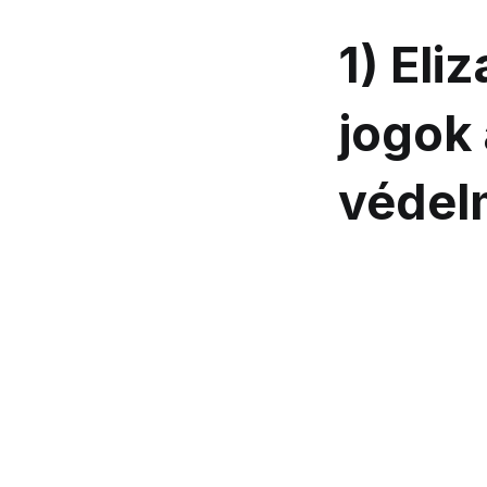
1) Eli
jogok 
védel