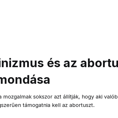
inizmus és az abort
tmondása
a mozgalmak sokszor azt állítják, hogy aki valób
szerűen támogatnia kell az abortuszt.