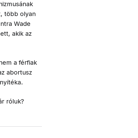
inizmusának
t, több olyan
kontra Wade
tt, akik az
nem a férfiak
 az abortusz
nyítéka.
ár róluk?