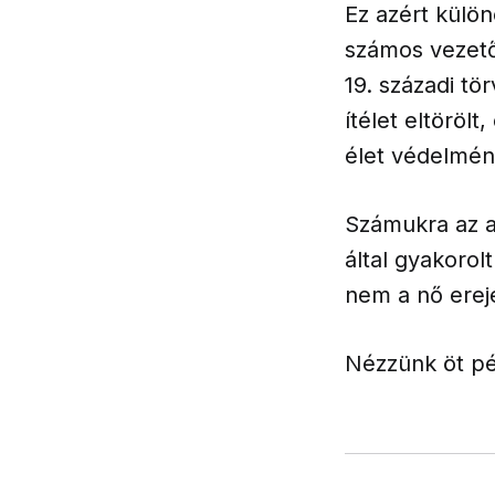
Ez azért külö
számos vezető 
19. századi t
ítélet eltöröl
élet védelméne
Számukra az a
által gyakorol
nem a nő erej
Nézzünk öt pél