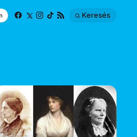
Keresés
m
Facebook
X
Instagram
TikTok
RSS