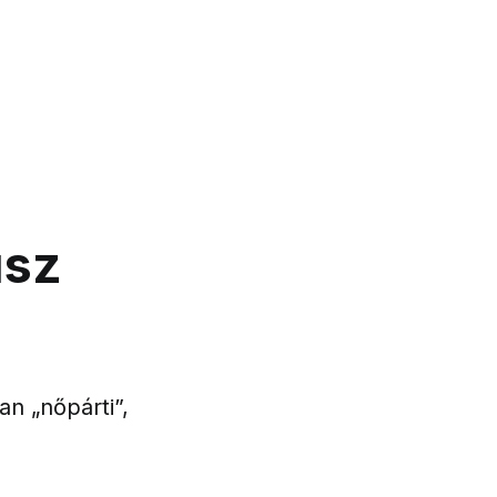
usz
an „nőpárti”,