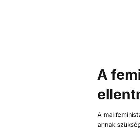
A fem
ellen
A mai feminist
annak szükség