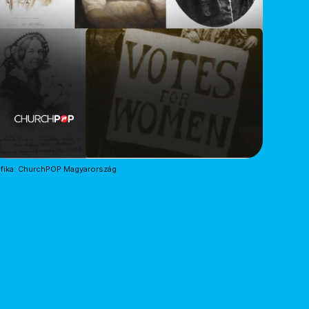
fika: ChurchPOP Magyarország 