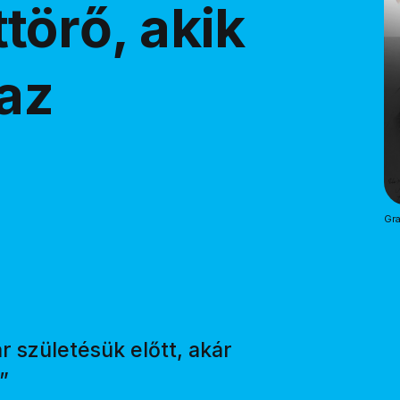
ttörő, akik
 az
Gra
 születésük előtt, akár
”