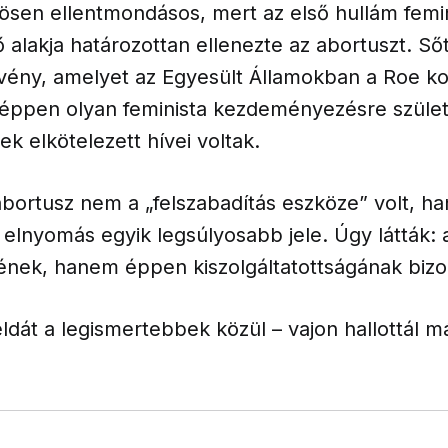
nösen ellentmondásos, mert az első hullám fem
alakja határozottan ellenezte az abortuszt. Ső
örvény, amelyet az Egyesült Államokban a Roe 
t, éppen olyan feminista kezdeményezésre születe
k elkötelezett hívei voltak.
bortusz nem a „felszabadítás eszköze” volt, ha
t elnyomás egyik legsúlyosabb jele. Úgy látták:
ének, hanem éppen kiszolgáltatottságának bizo
dát a legismertebbek közül – vajon hallottál m