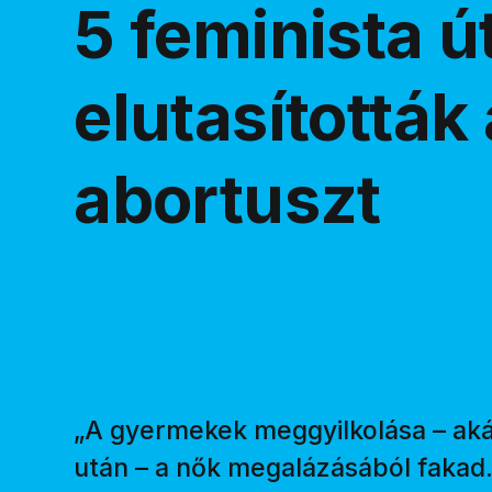
5 feminista ú
elutasították
abortuszt
„A gyermekek meggyilkolása – akár
után – a nők megalázásából fakad.