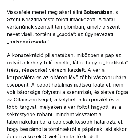
Visszafelé menet meg akart állni
Bolsenában
, s
Szent Krisztina teste fölött imádkozott. A fiatal
vértanúnak szentelt templomban, amely a szent
nevét viseli, történt a „csoda”: az úgynevezett
„bolsenai csoda”.
A konszekráció pillanatában, miközben a pap az
ostyát a kehely fölé emelte, látta, hogy a „Partikula”
(rész, részecske) vérezni kezdett. A vér a
korporáléra és az oltáron lévő többi vászonruhára
cseppent. A papot hatalmas ijedtség fogta el, nem
volt bátorsága folytatni a szentmisét, és sietve fogta
az Oltáriszentséget, a kelyhet, a korporálét és a
többi tárgyat, melyeken a vér foltot hagyott, és a
sekrestyébe rohant, mindent visszatett a
tabernákulumba; a pap csak később határozta el,
hogy beszámol a történtekről a pápának, aki akkor
éppen a közeli Orvietóban tartózkodott.