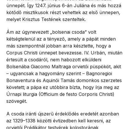
ünnepét. Így 1247. június 6-án Juliána és más hozzá
kötődő misztikusok részt vehettek az első ünnepen,
melyet Krisztus Testének szenteltek.
Ám az úgynevezett „bolsenai csoda” volt
kétségtelenül az a tényező, amely a pápát minden
más szempontnál jobban arra késztette, hogy a
Corpus Christi ünnepet bevezesse. IV. Urbán, miután
értesült a csodáról, nem habozott elküldeni
Bolsenába Giacomo Maltraga orvietói püspököt, akit
– ugyancsak a hagyomány szerint – Bagnoregioi
Bonaventura és Aquinói Tamás domonkos szerzetes
követett; a pápa ez utóbbira bízta, hogy írja meg az
Úrnapi liturgia (Officium de festo Corporis Christi)
szövegét.
A csoda iránti újszerű érdeklődés eredetét azonban
az 1329–1338 közötti évtizedben kell keresni, az
orvietói Prédikátor testvérek kolostorának