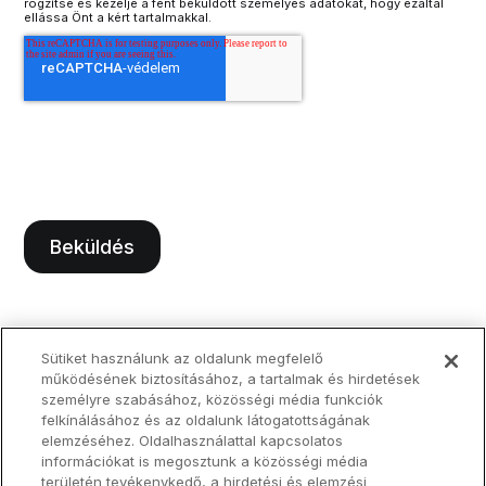
rögzítse és kezelje a fent beküldött személyes adatokat, hogy ezáltal
ellássa Önt a kért tartalmakkal.
Sütiket használunk az oldalunk megfelelő
működésének biztosításához, a tartalmak és hirdetések
személyre szabásához, közösségi média funkciók
felkínálásához és az oldalunk látogatottságának
elemzéséhez. Oldalhasználattal kapcsolatos
információkat is megosztunk a közösségi média
területén tevékenykedő, a hirdetési és elemzési