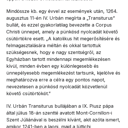
Mindössze kb. egy évvel az események után, 1264.
augusztus 11-én IV. Urbán megírta a „Transiturus”
bullát, és ezzel gyakorlatilag bevezette a Corpus
Christi ünnepet, amely a pünkösd nyolcadát követő
csütörtökre esett. „A katolikus hit megerősítésére és
felmagasztalására méltán és okkal tartottuk
szükségesnek, hogy e nagy szentségről, az
Egyházban tartott mindennapi megemlékezésen
kívül, minden évben egy különlegesebb és
ünnepélyesebb megemlékezést tartsunk, kijelölve és
meghatározva erre a célra egy pontos napot,
nevezetesen a pünkösd nyolcadát közvetlenül
követő csütörtököt.”
IV. Urbán Transiturus bullájában a IX. Piusz pápa
által július 18-án szentté avatott Mont-Cornillon-i
Szent Júliánával is beszélni kívánt, akit azóta ismert,
amikor 1241-ben a laoni, majd a lüttichi