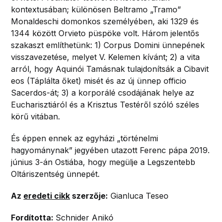
kontextusában; különösen Beltramo „Tramo”
Monaldeschi domonkos személyében, aki 1329 és
1344 között Orvieto püspöke volt. Három jelentős
szakaszt említhetünk: 1) Corpus Domini ünnepének
visszavezetése, melyet V. Kelemen kívánt; 2) a vita
arról, hogy Aquinói Tamásnak tulajdonítsák a Cibavit
eos (Táplálta őket) misét és az új ünnep officio
Sacerdos-át; 3) a korporálé csodájának helye az
Eucharisztiáról és a Krisztus Testéről szóló széles
körű vitában.
És éppen ennek az egyházi „történelmi
hagyománynak” jegyében utazott Ferenc pápa 2019.
június 3-án Ostiába, hogy megülje a Legszentebb
Oltáriszentség ünnepét.
Az
eredeti cikk
szerzője:
Gianluca Teseo
Fordította:
Schnider Anikó