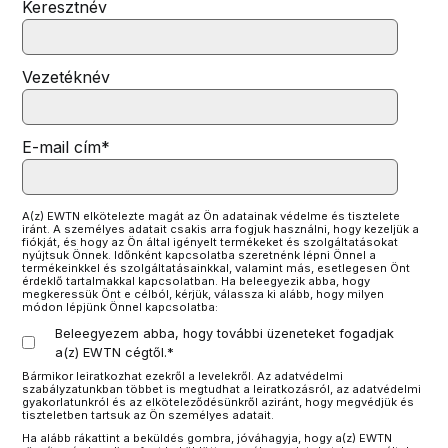
Keresztnév
Vezetéknév
E-mail cím
*
A(z) EWTN elkötelezte magát az Ön adatainak védelme és tisztelete
iránt. A személyes adatait csakis arra fogjuk használni, hogy kezeljük a
fiókját, és hogy az Ön által igényelt termékeket és szolgáltatásokat
nyújtsuk Önnek. Időnként kapcsolatba szeretnénk lépni Önnel a
termékeinkkel és szolgáltatásainkkal, valamint más, esetlegesen Önt
érdeklő tartalmakkal kapcsolatban. Ha beleegyezik abba, hogy
megkeressük Önt e célból, kérjük, válassza ki alább, hogy milyen
módon lépjünk Önnel kapcsolatba:
Beleegyezem abba, hogy további üzeneteket fogadjak
a(z) EWTN cégtől.
*
Bármikor leiratkozhat ezekről a levelekről. Az adatvédelmi
szabályzatunkban többet is megtudhat a leiratkozásról, az adatvédelmi
gyakorlatunkról és az elköteleződésünkről aziránt, hogy megvédjük és
tiszteletben tartsuk az Ön személyes adatait.
Ha alább rákattint a beküldés gombra, jóváhagyja, hogy a(z) EWTN