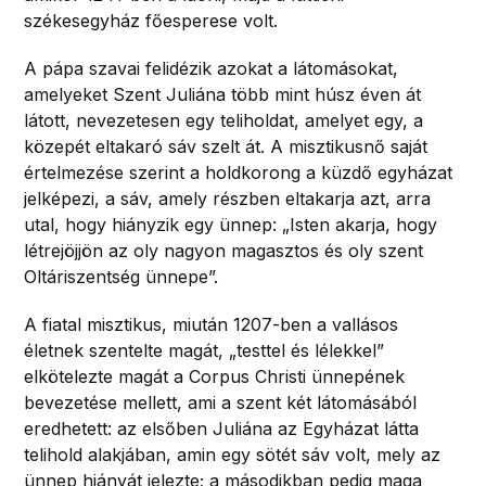
székesegyház főesperese volt.
A pápa szavai felidézik azokat a látomásokat,
amelyeket Szent Juliána több mint húsz éven át
látott, nevezetesen egy teliholdat, amelyet egy, a
közepét eltakaró sáv szelt át. A misztikusnő saját
értelmezése szerint a holdkorong a küzdő egyházat
jelképezi, a sáv, amely részben eltakarja azt, arra
utal, hogy hiányzik egy ünnep: „Isten akarja, hogy
létrejöjjön az oly nagyon magasztos és oly szent
Oltáriszentség ünnepe”.
A fiatal misztikus, miután 1207-ben a vallásos
életnek szentelte magát, „testtel és lélekkel”
elkötelezte magát a Corpus Christi ünnepének
bevezetése mellett, ami a szent két látomásából
eredhetett: az elsőben Juliána az Egyházat látta
telihold alakjában, amin egy sötét sáv volt, mely az
ünnep hiányát jelezte; a másodikban pedig maga