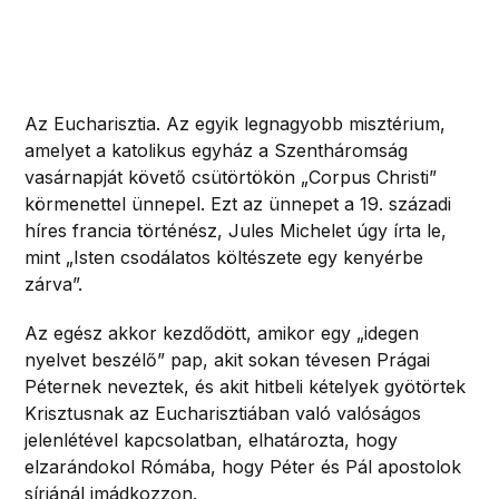
Az Eucharisztia. Az egyik legnagyobb misztérium,
amelyet a katolikus egyház a Szentháromság
vasárnapját követő csütörtökön „Corpus Christi”
körmenettel ünnepel. Ezt az ünnepet a 19. századi
híres francia történész, Jules Michelet úgy írta le,
mint „Isten csodálatos költészete egy kenyérbe
zárva”.
Az egész akkor kezdődött, amikor egy „idegen
nyelvet beszélő” pap, akit sokan tévesen Prágai
Péternek neveztek, és akit hitbeli kételyek gyötörtek
Krisztusnak az Eucharisztiában való valóságos
jelenlétével kapcsolatban, elhatározta, hogy
elzarándokol Rómába, hogy Péter és Pál apostolok
sírjánál imádkozzon.