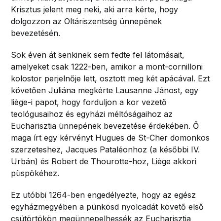
Krisztus jelent meg neki, aki arra kérte, hogy
dolgozzon az Oltáriszentség ünnepének
bevezetésén.
Sok éven át senkinek sem fedte fel látomásait,
amelyeket csak 1222-ben, amikor a mont-cornilloni
kolostor perjelnője lett, osztott meg két apácával. Ezt
követően Juliána megkérte Lausanne Jánost, egy
liège-i papot, hogy forduljon a kor vezető
teológusaihoz és egyházi méltóságaihoz az
Eucharisztia ünnepének bevezetése érdekében. Ő
maga írt egy kérvényt Hugues de St-Cher domonkos
szerzeteshez, Jacques Pataléonhoz (a későbbi IV.
Urbán) és Robert de Thourotte-hoz, Liège akkori
püspökéhez.
Ez utóbbi 1264-ben engedélyezte, hogy az egész
egyházmegyében a pünkösd nyolcadát követő első
csütörtökön megünnepelhessék az Eucharisztia