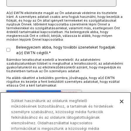
A(z) EWTN elkötelezte magát az Ön adatainak védelme és tisztelete
iránt. A személyes adatait csakis arra fogjuk használni, hogy kezeljük a
fiókját, és hogy az Ön által igényelt termékeket és szolgáltatásokat
nyújtsuk Önnek. Időnként kapcsolatba szeretnénk lépni Önnel a
termékeinkkel és szolgáltatásainkkal, valamint más, esetlegesen Önt
érdeklő tartalmakkal kapcsolatban. Ha beleegyezik abba, hogy
megkeressük Önt e célból, kérjük, válassza ki alább, hogy milyen
módon lépjünk Önnel kapcsolatba:
Beleegyezem abba, hogy további üzeneteket fogadjak
a(z) EWTN cégtől.
*
Bármikor leiratkozhat ezekről a levelekről. Az adatvédelmi
szabályzatunkban többet is megtudhat a leiratkozásról, az adatvédelmi
gyakorlatunkról és az elköteleződésünkről aziránt, hogy megvédjük és
tiszteletben tartsuk az Ön személyes adatait.
Ha alább rákattint a beküldés gombra, jóváhagyja, hogy a(z) EWTN
rögzítse és kezelje a fent beküldött személyes adatokat, hogy ezáltal
ellássa Önt a kért tartalmakkal.
Sütiket használunk az oldalunk megfelelő
működésének biztosításához, a tartalmak és hirdetések
személyre szabásához, közösségi média funkciók
felkínálásához és az oldalunk látogatottságának
elemzéséhez. Oldalhasználattal kapcsolatos
információkat is megosztunk a közösségi média