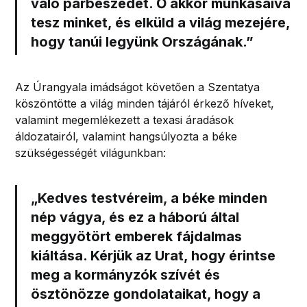
való párbeszédet.
Ő akkor munkásaivá
tesz minket, és elküld a világ mezejére,
hogy tanúi legyünk Országának.”
Az Úrangyala imádságot követően a Szentatya
köszöntötte a világ minden tájáról érkező híveket,
valamint megemlékezett a texasi áradások
áldozatairól, valamint hangsúlyozta a béke
szükségességét világunkban:
„Kedves testvéreim,
a béke minden
nép vágya,
és ez a háború által
meggyötört emberek fájdalmas
kiáltása. Kérjük az Urat, hogy érintse
meg a kormányzók szívét és
ösztönözze gondolataikat, hogy a