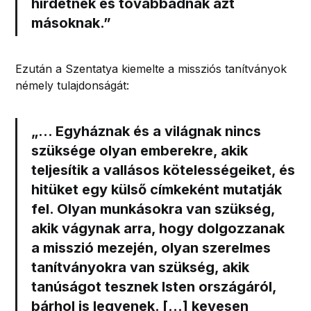
hirdetnék és továbbadnák azt
másoknak.”
Ezután a Szentatya kiemelte a missziós tanítványok
némely tulajdonságát:
„… Egyháznak és a világnak nincs
szüksége olyan emberekre, akik
teljesítik a vallásos kötelességeiket, és
hitüket egy külső címkeként mutatják
fel.
Olyan munkásokra van szükség,
akik vágynak arra, hogy dolgozzanak
a misszió mezején, olyan szerelmes
tanítványokra van szükség, akik
tanúságot tesznek Isten országáról,
bárhol is legyenek.
[…] kevesen