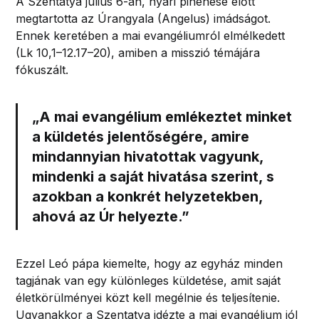
A Szentatya július 6-án, nyári pihenése előtt
megtartotta az Úrangyala (Angelus) imádságot.
Ennek keretében a mai evangéliumról elmélkedett
(Lk 10,1–12.17–20), amiben a misszió témájára
fókuszált.
„A mai evangélium emlékeztet minket
a
küldetés
jelentőségére, amire
mindannyian hivatottak vagyunk,
mindenki a saját hivatása szerint, s
azokban a konkrét helyzetekben,
ahová az Úr helyezte.”
Ezzel Leó pápa kiemelte, hogy az egyház minden
tagjának van egy különleges küldetése, amit saját
életkörülményei közt kell megélnie és teljesítenie.
Ugyanakkor a Szentatya idézte a mai evangélium jól