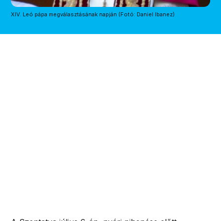
XIV. Leó pápa megválasztásának napján (Fotó: Daniel Ibanez)