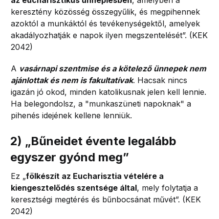
keresztény közösség összegyűlik, és megpihennek
azoktól a munkáktól és tevékenységektől, amelyek
akadályozhatják e napok ilyen megszentelését”. (KEK
2042)
A
vasárnapi szentmise és a kötelező ünnepek nem
ajánlottak és nem is fakultatívak
. Hacsak nincs
igazán jó okod, minden katolikusnak jelen kell lennie.
Ha belegondolsz, a "munkaszüneti napoknak" a
pihenés idejének kellene lenniük.
2)
„
Bűneidet évente legalább
egyszer gyónd meg
”
Ez „
fölkészít az Eucharisztia vételére a
kiengesztelődés szentsége által
, mely folytatja a
keresztségi megtérés és bűnbocsánat művét”. (KEK
2042)