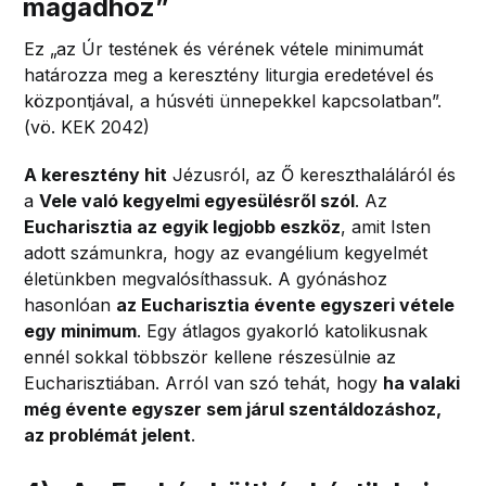
magadhoz
”
Ez „az Úr testének és vérének vétele minimumát
határozza meg a keresztény liturgia eredetével és
központjával, a húsvéti ünnepekkel kapcsolatban”.
(vö. KEK 2042)
A keresztény hit
Jézusról, az Ő kereszthaláláról és
a
Vele való kegyelmi egyesülésről szól
. Az
Eucharisztia az egyik legjobb eszköz
, amit Isten
adott számunkra, hogy az evangélium kegyelmét
életünkben megvalósíthassuk. A gyónáshoz
hasonlóan
az Eucharisztia évente egyszeri vétele
egy minimum
. Egy átlagos gyakorló katolikusnak
ennél sokkal többször kellene részesülnie az
Eucharisztiában. Arról van szó tehát, hogy
ha valaki
még évente egyszer sem járul szentáldozáshoz,
az problémát jelent
.