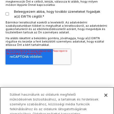
megkeressük Önt e célból, kérjük, válassza ki alább, hogy milyen
módon lépjünk Önnel kapcsolatba:
Beleegyezem abba, hogy további üzeneteket fogadjak
a(z) EWTN cégtől.
*
Bármikor leiratkozhat ezekről a levelekről. Az adatvédelmi
szabályzatunkban többet is megtudhat a leiratkozásról, az adatvédelmi
gyakorlatunkról és az elköteleződésünkről aziránt, hogy megvédjük és
tiszteletben tartsuk az Ön személyes adatait.
Ha alább rákattint a beküldés gombra, jóváhagyja, hogy a(z) EWTN
rögzítse és kezelje a fent beküldött személyes adatokat, hogy ezáltal
ellássa Önt a kért tartalmakkal.
Sütiket használunk az oldalunk megfelelő
működésének biztosításához, a tartalmak és hirdetések
személyre szabásához, közösségi média funkciók
felkínálásához és az oldalunk látogatottságának
elemzéséhez. Oldalhasználattal kapcsolatos