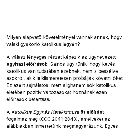
Milyen alapvető követelményei vannak annak, hogy
valaki gyakorló katolikus legyen?
A válasz lényeges részét képezik az úgynevezett
egyházi előírások
. Sajnos úgy tűnik, hogy kevés
katolikus van tudatában ezeknek, nem is beszélve
azokról, akik lelkiismeretesen próbálják követni őket.
Ez azért sajnálatos, mert alighanem sok katolikus
életében pozitív változásokat hoznának ezen
előírások betartása.
A
Katolikus Egyház Katekizmusa
öt előírás
t
fogalmaz meg (CCC 2041-2043), amelyeket az
alábbiakban ismertetünk megmagyarázunk. Egyes