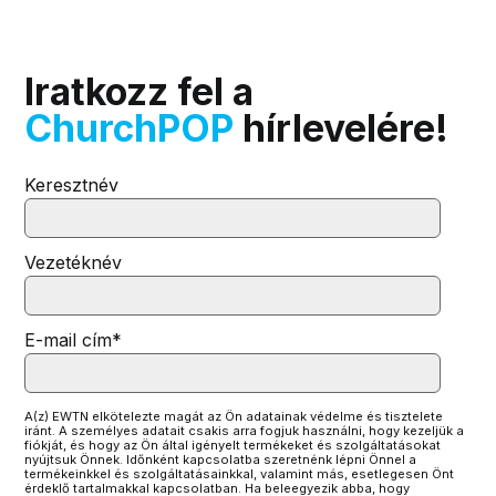
Iratkozz fel a
ChurchPOP
hírlevelére!
Keresztnév
Vezetéknév
E-mail cím
*
A(z) EWTN elkötelezte magát az Ön adatainak védelme és tisztelete
iránt. A személyes adatait csakis arra fogjuk használni, hogy kezeljük a
fiókját, és hogy az Ön által igényelt termékeket és szolgáltatásokat
nyújtsuk Önnek. Időnként kapcsolatba szeretnénk lépni Önnel a
termékeinkkel és szolgáltatásainkkal, valamint más, esetlegesen Önt
érdeklő tartalmakkal kapcsolatban. Ha beleegyezik abba, hogy