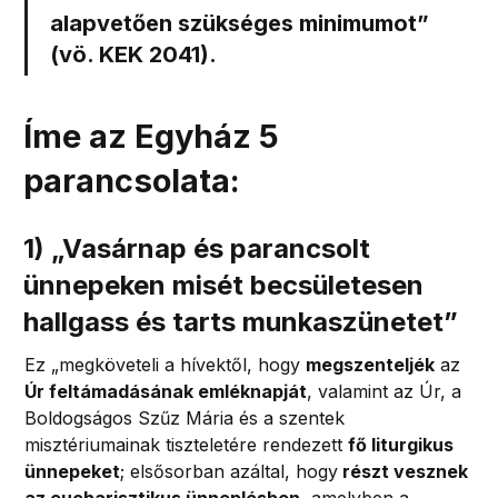
alapvetően
szükséges minimum
ot”
(vö. KEK 2041).
Íme az Egyház 5
parancsolata:
1)
„
Vasárnap és parancsolt
ünnepeken misét becsületesen
hallgass és tarts munkaszünetet
”
Ez „megköveteli a hívektől, hogy
megszenteljék
az
Úr feltámadásának emléknapját
, valamint az Úr, a
Boldogságos Szűz Mária és a szentek
misztériumainak tiszteletére rendezett
fő liturgikus
ünnepeket
; elsősorban azáltal, hogy
részt vesznek
az eucharisztikus ünneplésben
, amelyben a