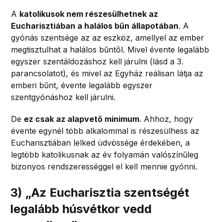
A
katolikusok nem részesülhetnek az
Eucharisztiában a halálos bűn állapotában
. A
gyónás szentsége az az eszköz, amellyel az ember
megtisztulhat a halálos bűntől. Mivel évente legalább
egyszer szentáldozáshoz kell járulni (lásd a 3.
parancsolatot), és mivel az Egyház reálisan látja az
emberi bűnt, évente legalább egyszer
szentgyónáshoz kell járulni.
De
ez csak az alapvető minimum
. Ahhoz, hogy
évente egynél több alkalommal is részesülhess az
Eucharisztiában lelked üdvössége érdekében, a
legtöbb katolikusnak az év folyamán valószínűleg
bizonyos rendszerességgel el kell mennie gyónni.
3)
„
Az Eucharisztia szentségét
legalább húsvétkor vedd