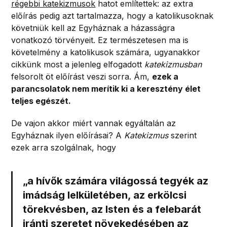
régebbi katekizmusok
hatot említettek: az extra
előírás pedig azt tartalmazza, hogy a katolikusoknak
követniük kell az Egyháznak a házasságra
vonatkozó törvényeit. Ez természetesen ma is
követelmény a katolikusok számára, ugyanakkor
cikkünk most a jelenleg elfogadott
katekizmusban
felsorolt öt előírást veszi sorra. Ám,
ezek a
parancsolatok nem merítik ki a keresztény élet
teljes egészét.
De vajon akkor miért vannak egyáltalán az
Egyháznak ilyen előírásai? A
Katekizmus
szerint
ezek arra szolgálnak, hogy
„a hívők számára világossá tegyék az
imádság lelkületében, az erkölcsi
törekvésben, az Isten és a felebarát
iránti szeretet növekedésében az