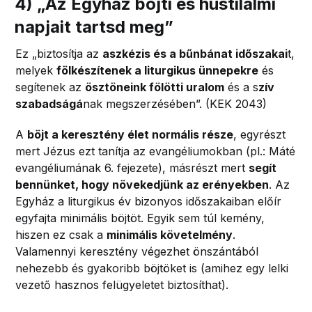
4)
„
Az Egyház böjti és hústilalmi
napjait tartsd meg
”
Ez „biztosítja az
aszkézis és a bűnbánat időszakai
t,
melyek
fölkészítenek a liturgikus ünnepekre
és
segítenek az
ösztöneink fölötti uralom
és a s
zív
szabadságá
nak megszerzésében”. (KEK 2043)
A
böjt a keresztény élet normális része
, egyrészt
mert Jézus ezt tanítja az evangéliumokban (pl.: Máté
evangéliumának 6. fejezete), másrészt mert
segít
bennünket, hogy növekedjünk az erényekben
. Az
Egyház a liturgikus év bizonyos időszakaiban előír
egyfajta minimális böjtöt. Egyik sem túl kemény,
hiszen ez csak a
minimális követelmény
.
Valamennyi keresztény végezhet önszántából
nehezebb és gyakoribb böjtöket is (amihez egy lelki
vezető hasznos felügyeletet biztosíthat).