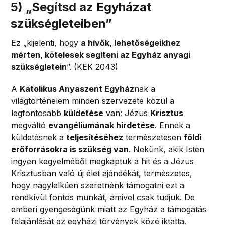
5)
„
Segítsd az Egyházat
szükségleteiben
”
Ez „kijelenti, hogy
a hívők, lehetőségeikhez
mérten, kötelesek segíteni az Egyház anyagi
szükségletein
”. (KEK 2043)
A
Katolikus Anyaszent Egyház
nak a
világtörténelem minden szervezete közül a
legfontosabb
küldetése
van: Jézus
Krisztus
megváltó
evangéliumának hirdetése
. Ennek a
küldetésnek a
teljesítéséhez
természetesen
földi
erőforrásokra is szükség van
. Nekünk, akik Isten
ingyen kegyelméből megkaptuk a hit és a Jézus
Krisztusban való új élet ajándékát, természetes,
hogy nagylelkűen szeretnénk támogatni ezt a
rendkívül fontos munkát, amivel csak tudjuk. De
emberi gyengeségünk miatt az Egyház a támogatás
felajánlását az egyházi törvények közé iktatta.