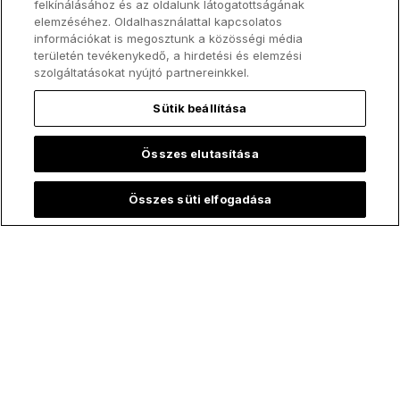
felkínálásához és az oldalunk látogatottságának
elemzéséhez. Oldalhasználattal kapcsolatos
információkat is megosztunk a közösségi média
területén tevékenykedő, a hirdetési és elemzési
szolgáltatásokat nyújtó partnereinkkel.
Feliratkozom
Sütik beállítása
Összes elutasítása
Összes süti elfogadása