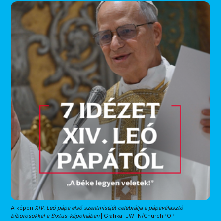
A képen 
XIV. Leó pápa első szentmiséjét celebrálja a pápaválasztó
bíborosokkal a Sixtus-kápolnában
 | Grafika: EWTN/ChurchPOP