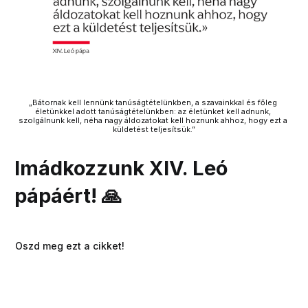
„Bátornak kell lennünk tanúságtételünkben, a szavainkkal és főleg 
életünkkel adott tanúságtételünkben: az életünket kell adnunk, 
szolgálnunk kell, néha nagy áldozatokat kell hoznunk ahhoz, hogy ezt a 
küldetést teljesítsük.”
Imádkozzunk XIV. Leó
pápáért! 🙏
Oszd meg ezt a cikket!