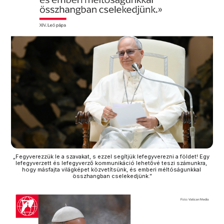
„Fegyverezzük le a szavakat, s ezzel segítjük lefegyverezni a földet! Egy 
lefegyverzett és lefegyverző kommunikáció lehetővé teszi számunkra, 
hogy másfajta világképet közvetítsünk, és emberi méltóságunkkal 
összhangban cselekedjünk.”