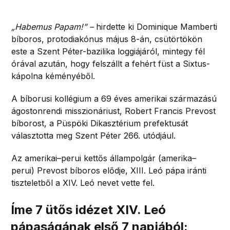
„Habemus Papam!” –
hirdette ki Dominique Mamberti
bíboros, protodiakónus május 8-án, csütörtökön
este a Szent Péter-bazilika loggiájáról, mintegy fél
órával azután, hogy felszállt a fehért füst a Sixtus-
kápolna kéményéből.
A bíborusi kollégium a 69 éves amerikai származású
ágostonrendi misszionáriust, Robert Francis Prevost
bíborost, a Püspöki Dikasztérium prefektusát
választotta meg Szent Péter 266. utódjául.
Az amerikai–perui kettős állampolgár (amerika–
perui) Prevost bíboros elődje, XIII. Leó pápa iránti
tiszteletből a XIV. Leó nevet vette fel.
Íme 7 ütős idézet XIV. Leó
pápaságának első 7 napjából: