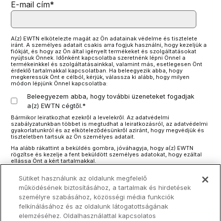
E-mail cím
*
A(z) EWTN elkötelezte magát az Ön adatainak védelme és tisztelete
iránt. A személyes adatait csakis arra fogjuk használni, hogy kezeljük a
fiókját, és hogy az Ön által igényelt termékeket és szolgáltatásokat
nyújtsuk Önnek. Időnként kapcsolatba szeretnénk lépni Önnel a
termékeinkkel és szolgáltatásainkkal, valamint más, esetlegesen Önt
érdeklő tartalmakkal kapcsolatban. Ha beleegyezik abba, hogy
megkeressük Önt e célból, kérjük, válassza ki alább, hogy milyen
módon lépjünk Önnel kapcsolatba:
Beleegyezem abba, hogy további üzeneteket fogadjak
a(z) EWTN cégtől.
*
Bármikor leiratkozhat ezekről a levelekről. Az adatvédelmi
szabályzatunkban többet is megtudhat a leiratkozásról, az adatvédelmi
gyakorlatunkról és az elköteleződésünkről aziránt, hogy megvédjük és
tiszteletben tartsuk az Ön személyes adatait.
Ha alább rákattint a beküldés gombra, jóváhagyja, hogy a(z) EWTN
rögzítse és kezelje a fent beküldött személyes adatokat, hogy ezáltal
ellássa Önt a kért tartalmakkal.
Sütiket használunk az oldalunk megfelelő
működésének biztosításához, a tartalmak és hirdetések
személyre szabásához, közösségi média funkciók
felkínálásához és az oldalunk látogatottságának
elemzéséhez. Oldalhasználattal kapcsolatos