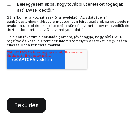
Beleegyezem abba, hogy további üzeneteket fogadjak
a(z) EWTN cégtől.
*
Bármikor leiratkozhat ezekről a levelekről. Az adatvédelmi
szabályzatunkban többet is megtudhat a leiratkozásról, az adatvédelmi
gyakorlatunkról és az elköteleződésünkről aziránt, hogy megvédjük és
tiszteletben tartsuk az Ön személyes adatait.
Ha alább rákattint a beküldés gombra, jóváhagyja, hogy a(z) EWTN
rögzítse és kezelje a fent beküldött személyes adatokat, hogy ezáltal
ellássa Önt a kért tartalmakkal.