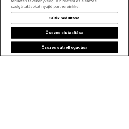
területén tevékenykedő, a hirdetési és elemzési
szolgáltatásokat nyújtó partnereinkkel.
Sütik beállítása
Összes elutasítása
Összes süti elfogadása
Legfelkapottabb: