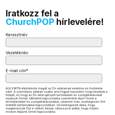
Iratkozz fel a
ChurchPOP
hírlevelére!
Keresztnév
Vezetéknév
E-mail cím
*
A(z) EWTN elkötelezte magát az Ön adatainak védelme és tisztelete
iránt. A személyes adatait csakis arra fogjuk használni, hogy kezeljük a
fiókját, és hogy az Ön által igényelt termékeket és szolgáltatásokat
nyújtsuk Önnek. Időnként kapcsolatba szeretnénk lépni Önnel a
termékeinkkel és szolgáltatásainkkal, valamint más, esetlegesen Önt
érdeklő tartalmakkal kapcsolatban. Ha beleegyezik abba, hogy
megkeressük Önt e célból, kérjük, válassza ki alább, hogy milyen
módon lépjünk Önnel kapcsolatba: