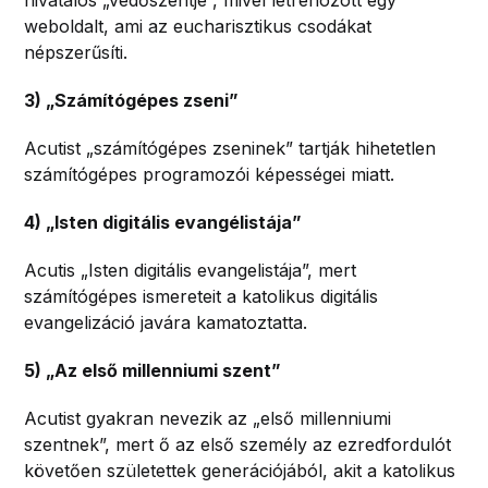
hivatalos „védőszentje”, mivel létrehozott egy
weboldalt, ami az eucharisztikus csodákat
népszerűsíti.
3) „Számítógépes zseni”
Acutist „számítógépes zseninek” tartják hihetetlen
számítógépes programozói képességei miatt.
4) „Isten digitális evangélistája”
Acutis „Isten digitális evangelistája”, mert
számítógépes ismereteit a katolikus digitális
evangelizáció javára kamatoztatta.
5) „Az első millenniumi szent”
Acutist gyakran nevezik az „első millenniumi
szentnek”, mert ő az első személy az ezredfordulót
követően születettek generációjából, akit a katolikus