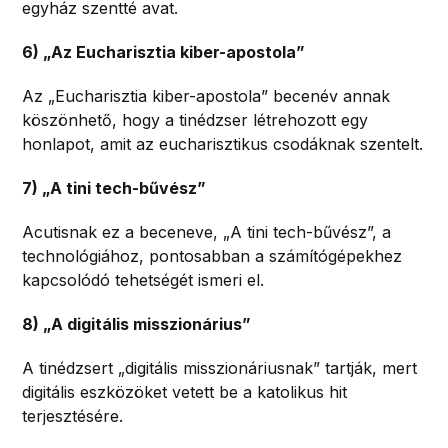
egyház szentté avat.
6) „Az Eucharisztia kiber-apostola”
Az „Eucharisztia kiber-apostola” becenév annak
köszönhető, hogy a tinédzser létrehozott egy
honlapot, amit az eucharisztikus csodáknak szentelt.
7) „A tini tech-bűvész”
Acutisnak ez a beceneve, „A tini tech-bűvész”, a
technológiához, pontosabban a számítógépekhez
kapcsolódó tehetségét ismeri el.
8) „A digitális misszionárius”
A tinédzsert „digitális misszionáriusnak” tartják, mert
digitális eszközöket vetett be a katolikus hit
terjesztésére.