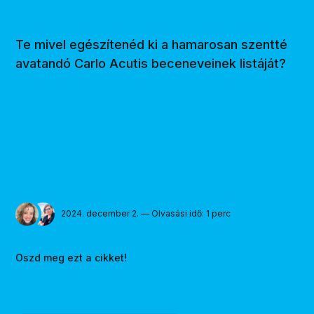
Te mivel egészítenéd ki a hamarosan szentté
avatandó Carlo Acutis beceneveinek listáját?
2024. december 2. — Olvasási idő: 1 perc
Oszd meg ezt a cikket!