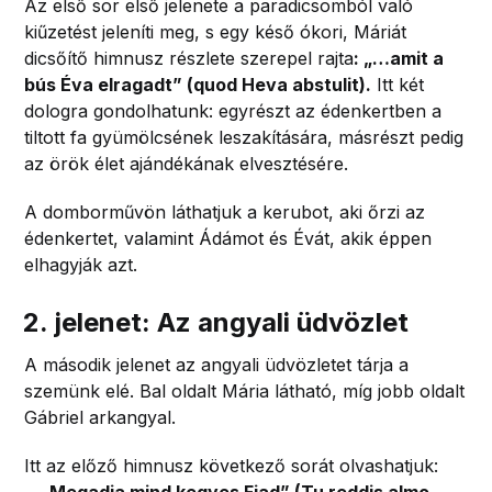
Az első sor első jelenete a paradicsomból való
kiűzetést jeleníti meg, s egy késő ókori, Máriát
dicsőítő himnusz részlete szerepel rajta
: „…amit a
bús Éva elragadt” (quod Heva abstulit).
Itt két
dologra gondolhatunk: egyrészt az édenkertben a
tiltott fa gyümölcsének leszakítására, másrészt pedig
az örök élet ajándékának elvesztésére.
A domborművön láthatjuk a kerubot, aki őrzi az
édenkertet, valamint Ádámot és Évát, akik éppen
elhagyják azt.
2. jelenet: Az angyali üdvözlet
A második jelenet az angyali üdvözletet tárja a
szemünk elé. Bal oldalt Mária látható, míg jobb oldalt
Gábriel arkangyal.
Itt az előző himnusz következő sorát olvashatjuk:
„...Megadja mind kegyes Fiad” (Tu reddis almo