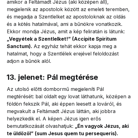
amikor a Feltámadt Jézus (aki középen áll),
megjelenik az apostolok között az emeleti teremben,
és megadja a Szentlelket az apostoloknak az oldás
és a kötés hatalmával, ami a bűnökre vonatkozik.
Ekkor mondja Jézus, amit a kép feliratán is látunk:
„Vegyétek a Szentlelket!” (Accipite Spiritum
Sanctum).
Az egyház tehát ekkor kapja meg a
hatalmat, hogy a Szentlélek erejével feloldozást
adjon a bűnök alól.
13. jelenet: Pál megtérése
Az utolsó előtti dombormű megjeleníti Pál
megtérését: bal oldalt egy lovat láthatunk, középen a
földön fekszik Pál, aki éppen leesett a lováról, és
megvakult a Feltámadt Jézus láttán, aki jobbra
helyezkedik el. A képen Jézus igen erős
bemutatkozását olvashatjuk:
„Én vagyok Jézus, aki
te üldözöl” (sum Jesus quem tu persequeris).