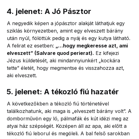
4. jelenet: A Jó Pásztor
A negyedik képen a jópásztor alakját láthatjuk egy
sziklás környezetben, amint egy elveszett bárány
után nyúl, fölöttük pedig a nyáj és egy kutya látható.
A felirat ez esetben:
„…hogy megkeresse azt, ami
elveszett” (Salvare quod perierat).
Ez kifejezi
Jézus küldetését, aki mindannyiunkért „kockára
tette” életét, hogy megmentse és visszahozza azt,
aki elveszett.
5. jelenet: A tékozló fiú hazatér
A következőkben a tékozló fiú történetével
találkozhatunk, aki maga is „elveszett bárány volt”. A
domborművön egy ló, pálmafák és kút idézi meg az
atyai ház szépségét. Középen áll az apa, aki előtt a
tékozló fiú leborul és megöleli. A bal felső sarokban