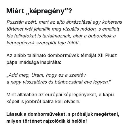
Miért „képregény”?
Pusztán azért, mert az ajtó ábrázolásai egy koherens
történet ívét jelenítik meg vizuális módon, s emellett
kis feliratokat is tartalmaznak, akár a buborékok a
képregények szereplői feje fölött.
Az alább található domborművek témáját XII Piusz
pápa imádsága inspirálta:
„
Add meg, Uram, hogy ez a szentév
a nagy visszatérés és bűnbocsánat éve legyen.
”
Mint általában az európai képregényeket, e kapu
képeit is jobbról balra kell olvasni.
Lássuk a domborműveket, s próbáljuk megérteni,
milyen történet rajzolódik ki belőle!