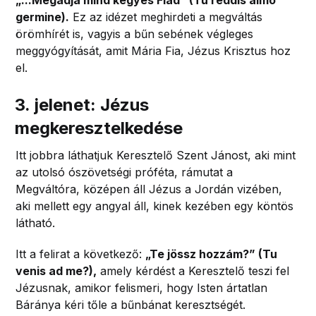
germine).
Ez az idézet meghirdeti a megváltás
örömhírét is, vagyis a bűn sebének végleges
meggyógyítását, amit Mária Fia, Jézus Krisztus hoz
el.
3. jelenet: Jézus
megkeresztelkedése
Itt jobbra láthatjuk Keresztelő Szent Jánost, aki mint
az utolsó ószövetségi próféta, rámutat a
Megváltóra, középen áll Jézus a Jordán vizében,
aki mellett egy angyal áll, kinek kezében egy köntös
látható.
Itt a felirat a következő:
„Te jössz hozzám?” (Tu
venis ad me?),
amely kérdést a Keresztelő teszi fel
Jézusnak, amikor felismeri, hogy Isten ártatlan
Báránya kéri tőle a bűnbánat keresztségét.