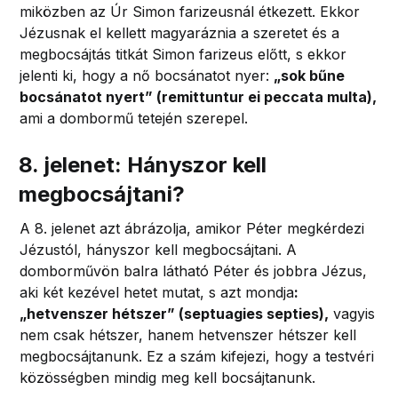
miközben az Úr Simon farizeusnál étkezett. Ekkor
Jézusnak el kellett magyaráznia a szeretet és a
megbocsájtás titkát Simon farizeus előtt, s ekkor
jelenti ki, hogy a nő bocsánatot nyer:
„sok bűne
bocsánatot nyert” (remittuntur ei peccata multa),
ami a dombormű tetején szerepel.
8. jelenet: Hányszor kell
megbocsájtani?
A 8. jelenet azt ábrázolja, amikor Péter megkérdezi
Jézustól, hányszor kell megbocsájtani. A
domborművön balra látható Péter és jobbra Jézus,
aki két kezével hetet mutat, s azt mondja
:
„hetvenszer hétszer” (septuagies septies),
vagyis
nem csak hétszer, hanem hetvenszer hétszer kell
megbocsájtanunk. Ez a szám kifejezi, hogy a testvéri
közösségben mindig meg kell bocsájtanunk.