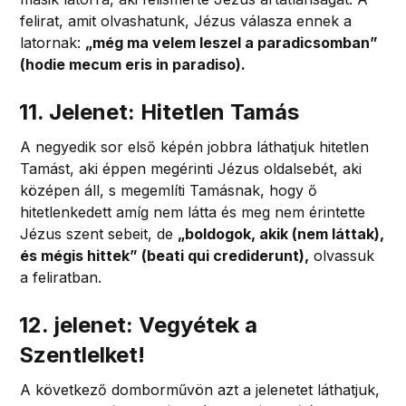
felirat, amit olvashatunk, Jézus válasza ennek a
latornak:
„még ma velem leszel a paradicsomban”
(hodie mecum eris in paradiso).
11. Jelenet: Hitetlen Tamás
A negyedik sor első képén jobbra láthatjuk hitetlen
Tamást, aki éppen megérinti Jézus oldalsebét, aki
középen áll, s megemlíti Tamásnak, hogy ő
hitetlenkedett amíg nem látta és meg nem érintette
Jézus szent sebeit, de
„boldogok, akik (nem láttak),
és mégis hittek” (beati qui crediderunt),
olvassuk
a feliratban.
12. jelenet: Vegyétek a
Szentlelket!
A következő domborművön azt a jelenetet láthatjuk,