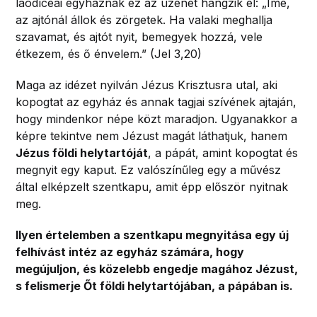
laodíceai egyháznak ez az üzenet hangzik el: „Íme,
az ajtónál állok és zörgetek. Ha valaki meghallja
szavamat, és ajtót nyit, bemegyek hozzá, vele
étkezem, és ő énvelem.” (Jel 3,20)
Maga az idézet nyilván Jézus Krisztusra utal, aki
kopogtat az egyház és annak tagjai szívének ajtaján,
hogy mindenkor népe közt maradjon. Ugyanakkor a
képre tekintve nem Jézust magát láthatjuk, hanem
Jézus földi helytartóját
, a pápát, amint kopogtat és
megnyit egy kaput. Ez valószínűleg egy a művész
által elképzelt szentkapu, amit épp először nyitnak
meg.
Ilyen értelemben a szentkapu megnyitása egy új
felhívást intéz az egyház számára, hogy
megújuljon, és közelebb engedje magához Jézust,
s felismerje Őt földi helytartójában, a pápában is.