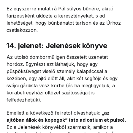
Ez egyszerre mutat rá Pál súlyos bűnére, aki jó
farizeusként üldözte a keresztényeket, s ad
lehetőséget, hogy bűnbánatot tartson és az Úrhoz
csatlakozzon.
14. jelenet: Jelenések könyve
Az utolsó dombormű igen összetett üzenetet
hordoz. Egyrészt azt láthatjuk, hogy egy
püspöksüveget viselő személy kalapáccsal a
kezében, egy ajtó előtt áll, akit két segítője és egy
svájci gárdista vesz körbe (és ha megfigyeljük, a
korabeli egyházi öltözet sajátosságait is
felfedezhetjük).
Emellett a következő feliratot olvashatjuk:
„az
ajtóban állok és kopogok” (sto ad ostium et pulso).
Ez a Jelenések könyvéből származik, amikor a