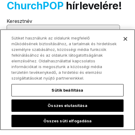
ChurchPOP
hírlevelére!
Keresztnév
Sütiket használunk az oldalunk megfelelő
Vezetéknév
működésének biztosításához, a tartalmak és hirdetések
személyre szabásához, közösségi média funkciók
felkínálásához és az oldalunk látogatottságának
elemzéséhez. Oldalhasználattal kapcsolatos
E-mail cím
*
információkat is megosztunk a közösségi média
területén tevékenykedő, a hirdetési és elemzési
szolgáltatásokat nyújtó partnereinkkel.
A(z) EWTN elkötelezte magát az Ön adatainak védelme és tisztelete
iránt. A személyes adatait csakis arra fogjuk használni, hogy kezeljük a
Sütik beállítása
fiókját, és hogy az Ön által igényelt termékeket és szolgáltatásokat
nyújtsuk Önnek. Időnként kapcsolatba szeretnénk lépni Önnel a
termékeinkkel és szolgáltatásainkkal, valamint más, esetlegesen Önt
érdeklő tartalmakkal kapcsolatban. Ha beleegyezik abba, hogy
Összes elutasítása
megkeressük Önt e célból, kérjük, válassza ki alább, hogy milyen
módon lépjünk Önnel kapcsolatba:
Beleegyezem abba, hogy további üzeneteket fogadjak
Összes süti elfogadása
a(z) EWTN cégtől.
*
Bármikor leiratkozhat ezekről a levelekről. Az adatvédelmi