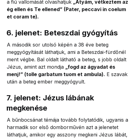
a fiú vallomását olvashatjuk
„Atyám, vétkeztem az
ég ellen és Te ellened” (Pater, peccavi in coelum
et coram te).
6. jelenet: Beteszdai gyógyítás
A második sor utolsó képén a 38 éve beteg
meggyógyítását láthatjuk, ami a Beteszdai-fürdőnél
ment végbe. Bal oldalt látható a beteg, s jobb oldalt
Jézus, amint azt mondja
„fogd az ágyadat és
menj!” (tolle garbatum tuom et ambula).
E szavak
után a beteg ember meggyógyult.
7. jelenet: Jézus lábának
megkenése
A bűnbocsánat témája tovább folytatódik, ugyanis a
harmadik sor első domborművén azt a jelenetet
láthatjuk, amikor egy asszony megkeni Jézus lábát,