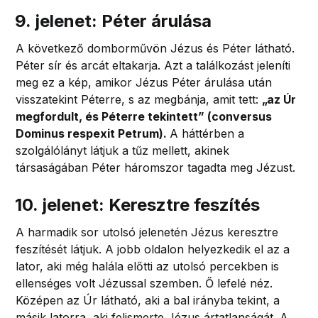
9. jelenet: Péter árulása
A következő domborművön Jézus és Péter látható.
Péter sír és arcát eltakarja. Azt a találkozást jeleníti
meg ez a kép, amikor Jézus Péter árulása után
visszatekint Péterre, s az megbánja, amit tett:
„az Úr
megfordult, és Péterre tekintett” (conversus
Dominus respexit Petrum).
A háttérben a
szolgálólányt látjuk a tűz mellett, akinek
társaságában Péter háromszor tagadta meg Jézust.
10. jelenet: Keresztre feszítés
A harmadik sor utolsó jelenetén Jézus keresztre
feszítését látjuk. A jobb oldalon helyezkedik el az a
lator, aki még halála előtti az utolsó percekben is
ellenséges volt Jézussal szemben. Ő lefelé néz.
Középen az Úr látható, aki a bal irányba tekint, a
másik latorra, aki felismerte Jézus ártatlanságát. A