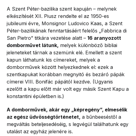
A Szent Péter-bazilika szent kapuján – melynek
elkészítését XII. Piusz rendelte el az 1950-es
jubileumi évre, Monsignor Ludovico Kaas, a Szent
Péter-bazilikának fenntartásáért felelős „Fabbrica di
San Pietro” titkára vezetése alatt –
16 aranyozott
domborművet látunk,
melyek különböző bibliai
jeleneteket tárnak a szemünk elé. Emellett a szent
kapun láthatunk kis címereket, melyek a
domborművek között helyezkednek el: ezek a
szentkapukat korábban megnyitó és bezáró pápák
címerei VIII. Bonifác pápától kezdve. (Ugyanis
ezelőtt a kapu előtt már volt egy másik Szent Kapu a
konstantini épületben is.)
A domborművek, akár egy „képregény”, elmesélik
az egész üdvösségtörténetet,
a bűnbeeséstől a
megváltás beteljesedéséig, s legvégül találhatunk egy
utalást az egyház jelenére is.