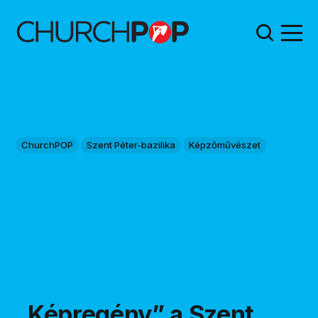
ChurchPOP
Szent Péter-bazilika
Képzőművészet
„Képregény” a Szent