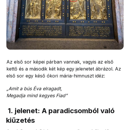
Az első sor képei párban vannak, vagyis az első
kettő és a második két kép egy jelenetet ábrázol. Az
első sor egy késő ókori mária-himnuszt idéz:
„Amit a bús Éva elragadt,
Megadja mind kegyes Fiad”
1. jelenet: A paradicsomból való
kiűzetés