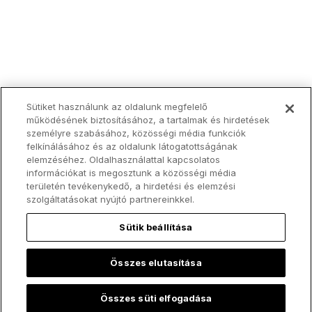
Sütiket használunk az oldalunk megfelelő
működésének biztosításához, a tartalmak és hirdetések
személyre szabásához, közösségi média funkciók
felkínálásához és az oldalunk látogatottságának
elemzéséhez. Oldalhasználattal kapcsolatos
információkat is megosztunk a közösségi média
területén tevékenykedő, a hirdetési és elemzési
szolgáltatásokat nyújtó partnereinkkel.
Sütik beállítása
Összes elutasítása
Legfelkapottabb:
Összes süti elfogadása