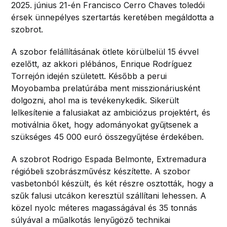
2025. június 21-én Francisco Cerro Chaves toledói
érsek ünnepélyes szertartás keretében megáldotta a
szobrot.
A szobor felállításának ötlete körülbelül 15 évvel
ezelőtt, az akkori plébános, Enrique Rodríguez
Torrejón idején született. Később a perui
Moyobamba prelatúrába ment misszionáriusként
dolgozni, ahol ma is tevékenykedik. Sikerült
lelkesítenie a falusiakat az ambiciózus projektért, és
motiválnia őket, hogy adományokat gyűjtsenek a
szükséges 45 000 euró összegyűjtése érdekében.
A szobrot Rodrigo Espada Belmonte, Extremadura
régióbeli szobrászművész készítette. A szobor
vasbetonból készült, és két részre osztották, hogy a
szűk falusi utcákon keresztül szállítani lehessen. A
közel nyolc méteres magasságával és 35 tonnás
súlyával a műalkotás lenyűgöző technikai