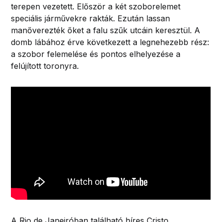
terepen vezetett. Először a két szoborelemet
speciális járművekre rakták. Ezután lassan
manőverezték őket a falu szűk utcáin keresztül. A
domb lábához érve következett a legnehezebb rész:
a szobor felemelése és pontos elhelyezése a
felújított toronyra.
A Rio de Janeiróban található híres Cristo