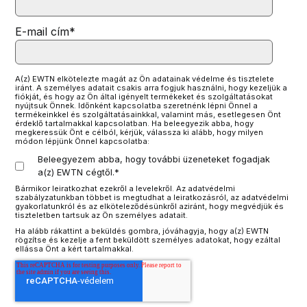
E-mail cím
*
A(z) EWTN elkötelezte magát az Ön adatainak védelme és tisztelete
iránt. A személyes adatait csakis arra fogjuk használni, hogy kezeljük a
fiókját, és hogy az Ön által igényelt termékeket és szolgáltatásokat
nyújtsuk Önnek. Időnként kapcsolatba szeretnénk lépni Önnel a
termékeinkkel és szolgáltatásainkkal, valamint más, esetlegesen Önt
érdeklő tartalmakkal kapcsolatban. Ha beleegyezik abba, hogy
megkeressük Önt e célból, kérjük, válassza ki alább, hogy milyen
módon lépjünk Önnel kapcsolatba:
Beleegyezem abba, hogy további üzeneteket fogadjak
a(z) EWTN cégtől.
*
Bármikor leiratkozhat ezekről a levelekről. Az adatvédelmi
szabályzatunkban többet is megtudhat a leiratkozásról, az adatvédelmi
gyakorlatunkról és az elköteleződésünkről aziránt, hogy megvédjük és
tiszteletben tartsuk az Ön személyes adatait.
Ha alább rákattint a beküldés gombra, jóváhagyja, hogy a(z) EWTN
rögzítse és kezelje a fent beküldött személyes adatokat, hogy ezáltal
ellássa Önt a kért tartalmakkal.