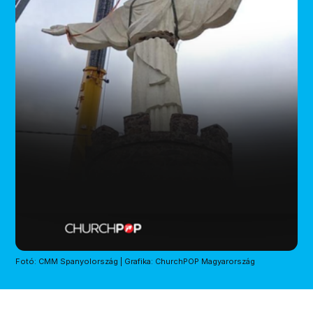
Fotó: CMM Spanyolország | Grafika: ChurchPOP Magyarország