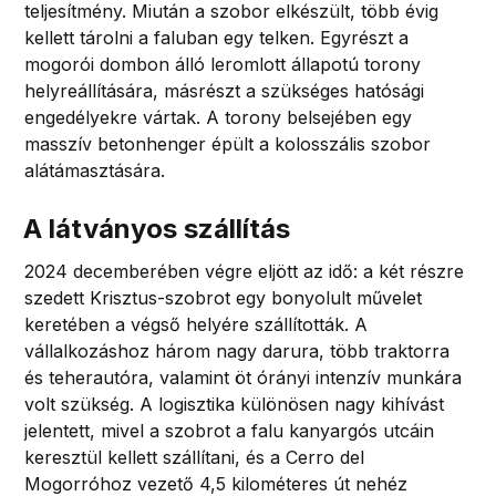
teljesítmény. Miután a szobor elkészült, több évig
kellett tárolni a faluban egy telken. Egyrészt a
mogorói dombon álló leromlott állapotú torony
helyreállítására, másrészt a szükséges hatósági
engedélyekre vártak. A torony belsejében egy
masszív betonhenger épült a kolosszális szobor
alátámasztására.
A látványos szállítás
2024 decemberében végre eljött az idő: a két részre
szedett Krisztus-szobrot egy bonyolult művelet
keretében a végső helyére szállították. A
vállalkozáshoz három nagy darura, több traktorra
és teherautóra, valamint öt órányi intenzív munkára
volt szükség. A logisztika különösen nagy kihívást
jelentett, mivel a szobrot a falu kanyargós utcáin
keresztül kellett szállítani, és a Cerro del
Mogorróhoz vezető 4,5 kilométeres út nehéz