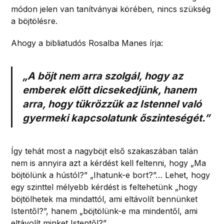
módon jelen van tanítványai körében, nincs szükség
a böjtölésre.
Ahogy a bibliatudós Rosalba Manes írja:
„A böjt nem arra szolgál, hogy az
emberek előtt dicsekedjünk, hanem
arra, hogy tükrözzük az Istennel való
gyermeki kapcsolatunk őszinteségét.”
Így tehát most a nagyböjt első szakaszában talán
nem is annyira azt a kérdést kell feltenni, hogy „Ma
böjtölünk a hústól?” „Ihatunk-e bort?”… Lehet, hogy
egy szinttel mélyebb kérdést is feltehetünk „hogy
böjtölhetek ma mindattól, ami eltávolít bennünket
Istentől?”, hanem „böjtölünk-e ma mindentől, ami
eltávolít minket Istentől?”