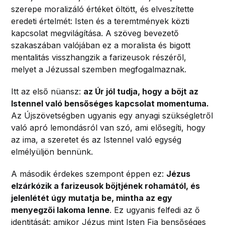
szerepe moralizáló értéket öltött, és elveszítette
eredeti értelmét: Isten és a teremtmények közti
kapcsolat megvilágítása. A szöveg bevezető
szakaszában valójában ez a moralista és bigott
mentalitás visszhangzik a farizeusok részéről,
melyet a Jézussal szemben megfogalmaznak.
Itt az első nüansz:
az Úr jól tudja, hogy a böjt az
Istennel való bensőséges kapcsolat momentuma.
Az Újszövetségben ugyanis egy anyagi szükségletről
való apró lemondásról van szó, ami elősegíti, hogy
az ima, a szeretet és az Istennel való egység
elmélyüljön bennünk.
A második érdekes szempont éppen ez:
Jézus
elzárkózik a farizeusok böjtjének rohamától, és
jelenlétét úgy mutatja be, mintha az egy
menyegzői lakoma lenne
. Ez ugyanis felfedi az ő
identitását: amikor Jézus mint Isten Fia bensőséges