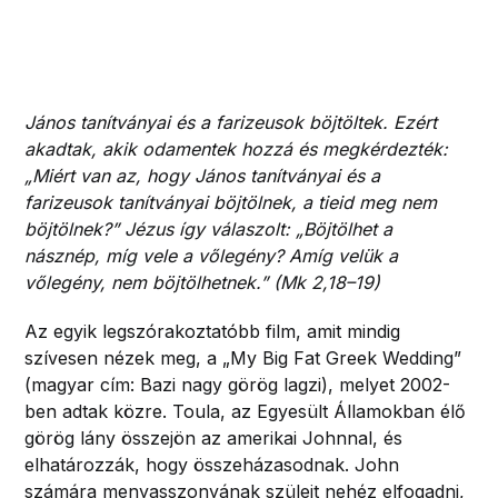
János tanítványai és a farizeusok böjtöltek. Ezért
akadtak, akik odamentek hozzá és megkérdezték:
„Miért van az, hogy János tanítványai és a
farizeusok tanítványai böjtölnek, a tieid meg nem
böjtölnek?” Jézus így válaszolt: „Böjtölhet a
násznép, míg vele a vőlegény? Amíg velük a
vőlegény, nem böjtölhetnek.” (Mk 2,18–19)
Az egyik legszórakoztatóbb film, amit mindig
szívesen nézek meg, a „My Big Fat Greek Wedding”
(magyar cím: Bazi nagy görög lagzi), melyet 2002-
ben adtak közre. Toula, az Egyesült Államokban élő
görög lány összejön az amerikai Johnnal, és
elhatározzák, hogy összeházasodnak. John
számára menyasszonyának szüleit nehéz elfogadni,