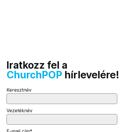
Iratkozz fel a
ChurchPOP
hírlevelére!
Keresztnév
Vezetéknév
E-mail cím
*