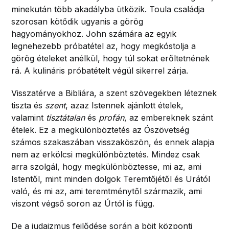
minekután több akadályba ütközik. Toula családja
szorosan kötődik ugyanis a görög
hagyományokhoz. John számára az egyik
legnehezebb próbatétel az, hogy megkóstolja a
görög ételeket anélkül, hogy túl sokat erőltetnének
rá. A kulináris próbatételt végül sikerrel zárja.
Visszatérve a Bibliára, a szent szövegekben léteznek
tiszta és
szent
, azaz Istennek ajánlott ételek,
valamint
tisztátalan
és
profán
, az embereknek szánt
ételek. Ez a megkülönböztetés az Ószövetség
számos szakaszában visszaköszön, és ennek alapja
nem az erkölcsi megkülönböztetés. Mindez csak
arra szolgál, hogy megkülönböztesse, mi az, ami
Istentől, mint minden dolgok Teremtőjétől és Urától
való, és mi az, ami teremtménytől származik, ami
viszont végső soron az Úrtól is függ.
De a judaizmus fejlődése során a böjt központi