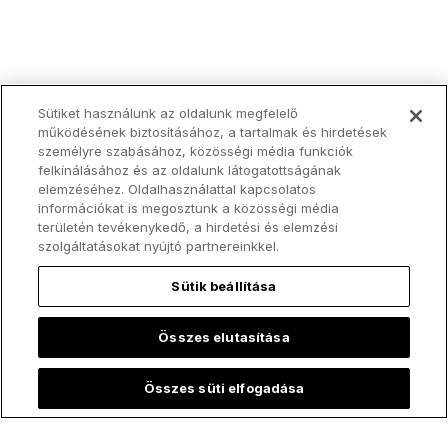
Sütiket használunk az oldalunk megfelelő
működésének biztosításához, a tartalmak és hirdetések
személyre szabásához, közösségi média funkciók
felkínálásához és az oldalunk látogatottságának
elemzéséhez. Oldalhasználattal kapcsolatos
információkat is megosztunk a közösségi média
területén tevékenykedő, a hirdetési és elemzési
szolgáltatásokat nyújtó partnereinkkel.
Sütik beállítása
Legfelkapottabb:
Összes elutasítása
Összes süti elfogadása