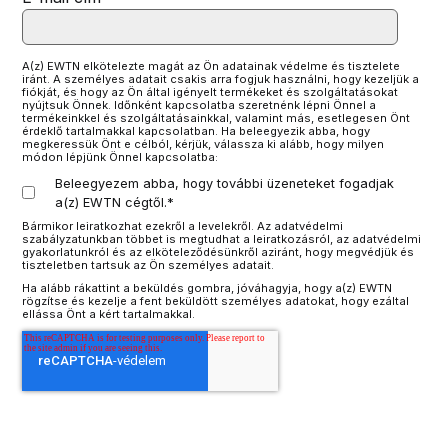
A(z) EWTN elkötelezte magát az Ön adatainak védelme és tisztelete
iránt. A személyes adatait csakis arra fogjuk használni, hogy kezeljük a
fiókját, és hogy az Ön által igényelt termékeket és szolgáltatásokat
nyújtsuk Önnek. Időnként kapcsolatba szeretnénk lépni Önnel a
termékeinkkel és szolgáltatásainkkal, valamint más, esetlegesen Önt
érdeklő tartalmakkal kapcsolatban. Ha beleegyezik abba, hogy
megkeressük Önt e célból, kérjük, válassza ki alább, hogy milyen
módon lépjünk Önnel kapcsolatba:
Beleegyezem abba, hogy további üzeneteket fogadjak
a(z) EWTN cégtől.
*
Bármikor leiratkozhat ezekről a levelekről. Az adatvédelmi
szabályzatunkban többet is megtudhat a leiratkozásról, az adatvédelmi
gyakorlatunkról és az elköteleződésünkről aziránt, hogy megvédjük és
tiszteletben tartsuk az Ön személyes adatait.
Ha alább rákattint a beküldés gombra, jóváhagyja, hogy a(z) EWTN
rögzítse és kezelje a fent beküldött személyes adatokat, hogy ezáltal
ellássa Önt a kért tartalmakkal.