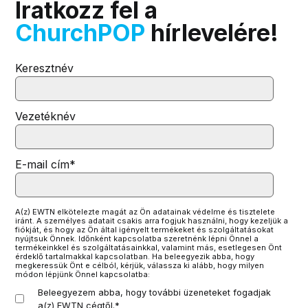
Iratkozz fel a
ChurchPOP
hírlevelére!
Keresztnév
Vezetéknév
E-mail cím
*
A(z) EWTN elkötelezte magát az Ön adatainak védelme és tisztelete
iránt. A személyes adatait csakis arra fogjuk használni, hogy kezeljük a
fiókját, és hogy az Ön által igényelt termékeket és szolgáltatásokat
nyújtsuk Önnek. Időnként kapcsolatba szeretnénk lépni Önnel a
termékeinkkel és szolgáltatásainkkal, valamint más, esetlegesen Önt
érdeklő tartalmakkal kapcsolatban. Ha beleegyezik abba, hogy
megkeressük Önt e célból, kérjük, válassza ki alább, hogy milyen
módon lépjünk Önnel kapcsolatba:
Beleegyezem abba, hogy további üzeneteket fogadjak
a(z) EWTN cégtől.
*