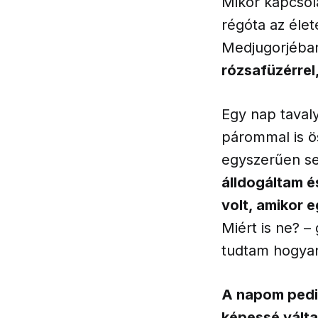
Mikor kapcsol
régóta az élet
Medjugorjéban,
rózsafüzérrel,
Egy nap taval
párommal is ö
egyszerűen s
álldogáltam é
volt, amikor 
Miért is ne? 
tudtam hogyan
A napom pedig
képessé válta