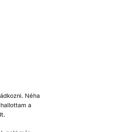
mádkozni. Néha
hallottam a
t.