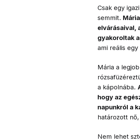
Csak egy igazi
semmit.
Mária
elvárásaival,
gyakoroltak a
ami reális eg
Mária a legjo
rózsafüzérezt
a kápolnába.
hogy az egés
napunkról a 
határozott nő
Nem lehet szte