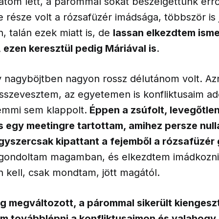
atom lett, a párommal sokat beszélgettünk errő
e része volt a rózsafüzér imádsága, többször is 
 talán ezek miatt is, de
lassan elkezdtem isme
 ezen keresztül pedig Máriával is
.
y nagyböjtben nagyon rossz délutánom volt. Az
sszevesztem, az egyetemen is konfliktusaim ad
emmi sem klappolt.
Éppen a zsúfolt, levegőtle
s egy meetingre tartottam, amihez persze nul
egyszercsak kipattant a fejemből a rózsafüzér
– gondoltam magamban, és elkezdtem imádkozni
 kell, csak mondtam, jött magától.
 megváltozott, a párommal sikerült kiengesz
m továbblépni a konfliktusaimon és valahogy 