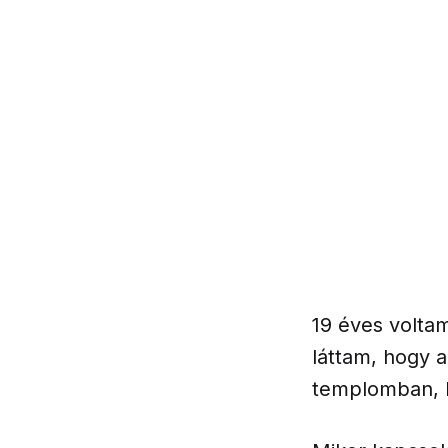
19 éves volta
láttam, hogy 
templomban, h