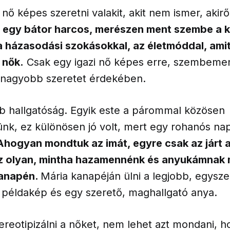
 nő képes szeretni valakit, akit nem ismer, akir
 egy bátor harcos, merészen ment szembe a 
 a házasodási szokásokkal, az életmóddal, ami
 nők.
Csak egy igazi nő képes erre, szembemen
y nagyobb szeretet érdekében.
bb hallgatóság. Egyik este a párommal közösen
ünk, ez különösen jó volt, mert egy rohanós na
Ahogyan mondtuk az imát, egyre csak az járt 
z olyan, mintha hazamennénk és anyukámnak 
kanapén.
Mária kanapéján ülni a legjobb, egysze
, példakép és egy szerető, maghallgató anya.
reotipizálni a nőket, nem lehet azt mondani, h