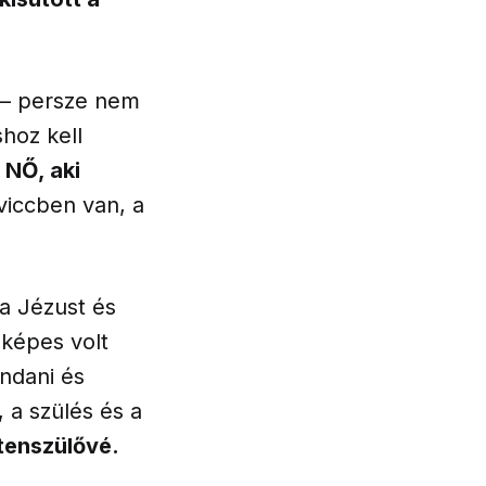
 – persze nem
hoz kell
 NŐ, aki
viccben van, a
a Jézust és
 képes volt
ondani és
 a szülés és a
tenszülővé.