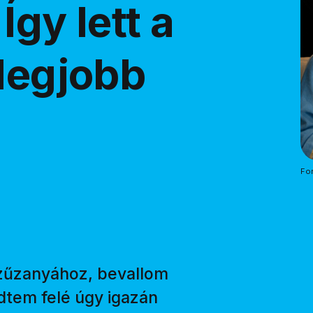
Így lett a
 legjobb
For
zűzanyához, bevallom
zdtem felé úgy igazán