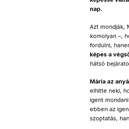
nap.
Azt mondják, 
komolyan –, h
fordulni, han
képes a végső
hátsó bejárat
Mária az anyá
elhitte neki, 
igent mondani
ebben az igen
szoptatás, ha