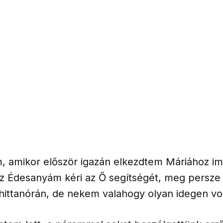
m, amikor először igazán elkezdtem Máriához i
az Édesanyám kéri az Ő segítségét, meg persze 
ittanórán, de nekem valahogy olyan idegen vol