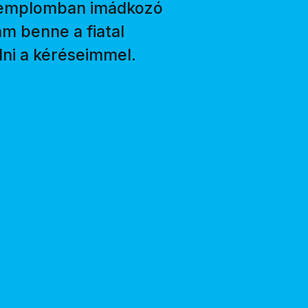
a templomban imádkozó
m benne a fiatal
lni a kéréseimmel.