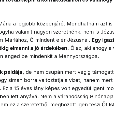
Mária a legjobb közbenjáró. Mondhatnám azt is
ogyha valamit nagyon szeretnénk, nem is Jézus
em Máriához, Ő mindent elér Jézusnál.
Egy igazi
kig elmenni a jó érdekében.
Ő az, aki ahogy a 
on enged be mindenkit a Mennyországba.
k példája,
de nem csupán mert végig támogatt
hogy simán borrá változtatja a vizet, hanem mert
. Ez a 15 éves lány képes volt egyedül igent m
ben lett anyává. Nem a várandósság 9 hónapja,
nem ez a szeretetből meghozott igen teszi Őt
Is