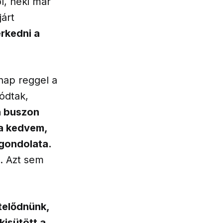
l, neki már
járt
rkedni a
nap reggel a
ódtak,
n buszon
la kedvem,
 gondolata.
. Azt sem
telődnünk,
kisütött a