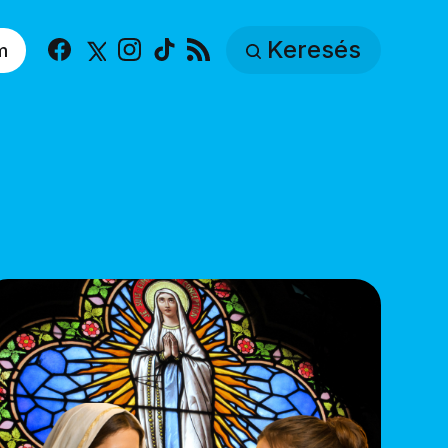
Keresés
m
Facebook
X
Instagram
TikTok
RSS