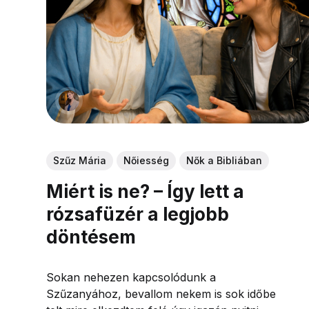
Szűz Mária
Nőiesség
Nők a Bibliában
Miért is ne? – Így lett a
rózsafüzér a legjobb
döntésem
Sokan nehezen kapcsolódunk a
Szűzanyához, bevallom nekem is sok időbe