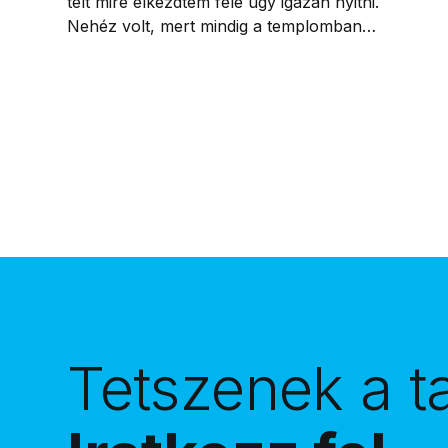
telt mire elkezdtem felé úgy igazán nyitni.
Nehéz volt, mert mindig a templomban
imádkozó nénikhez kötöttem Őt, sosem láttam
benne a fiatal életerős nőt, akihez mernék
fordulni a kéréseimmel.
Tetszenek a t