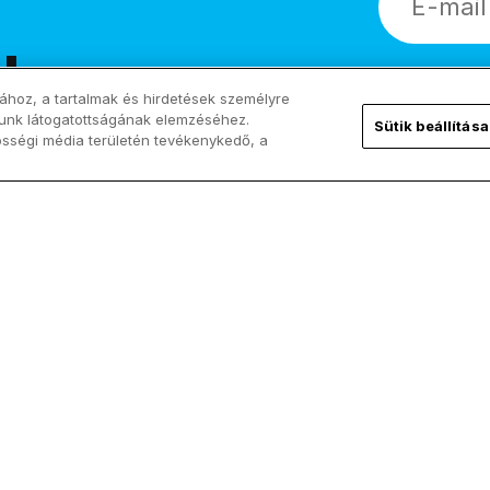
!
ához, a tartalmak és hirdetések személyre
lunk látogatottságának elemzéséhez.
Sütik beállítása
össégi média területén tevékenykedő, a
Kövess minket!
ChurchPOP
Facebook
Rólunk
X
Szerzők