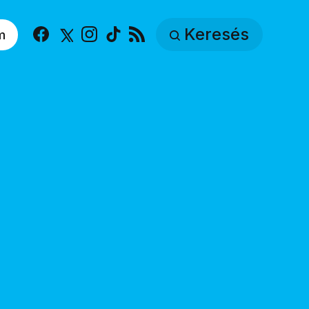
Keresés
m
Facebook
X
Instagram
TikTok
RSS