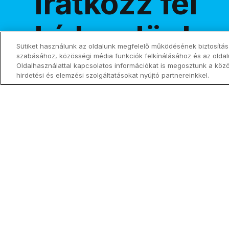
Iratkozz fel
hírlevelünkre
Sütiket használunk az oldalunk megfelelő működésének biztosítás
szabásához, közösségi média funkciók felkínálásához és az olda
Oldalhasználattal kapcsolatos információkat is megosztunk a köz
hirdetési és elemzési szolgáltatásokat nyújtó partnereinkkel.
Tegyetek mindent szentté!