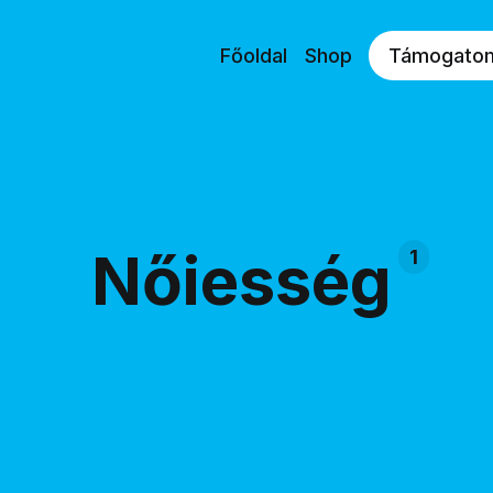
Főoldal
Shop
Támogato
Nőiesség
1