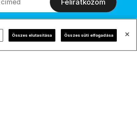
Feliratkozom
Összes elutasítása
Összes süti elfogadása
ChurchPOP Global
Adatvédelem
English
Adatvédelmi
szabályzat
Español