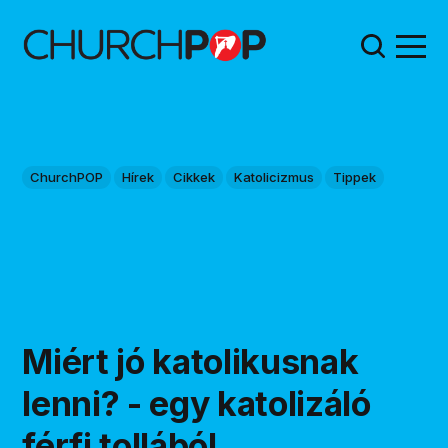
ChurchPOP
Hírek
Cikkek
Katolicizmus
Tippek
Miért jó katolikusnak
lenni? - egy katolizáló
férfi tollából