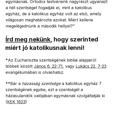
egymásnak. Ortodox testvéreink nagyrészt ugyanazt
a hét szentséget fogadják el, mint a katolikus
egyház, de a katolikus egyház volt az első, amely
világosan meghatározta azokat. Miért kellene
megelégednünk a második hellyel?”
Írd meg nekünk
, hogy szerinted
miért jó katolikusnak lenni!
*
Az Eucharisztia szentségének bibliai alapjairól
többek között
János 6, 22-71
, vagy
Lukács 22, 7-23
evangéliumában is olvashatsz.
**
Bár a
házasság szentsége
a katolikus egyház 7
szentségének egyike, ezt a
szentségét a
házasulandók valójában egymásnak szolgáltatják ki
(
KEK 1623
)