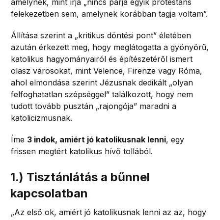
amelynek, mint írja „nincs párja egyik protestáns
felekezetben sem, amelynek korábban tagja voltam”.
Állítása szerint a „kritikus döntési pont” életében
azután érkezett meg, hogy meglátogatta a gyönyörű,
katolikus hagyományairól és építészetéről ismert
olasz városokat, mint Velence, Firenze vagy Róma,
ahol elmondása szerint Jézusnak dedikált „olyan
felfoghatatlan szépséggel” találkozott, hogy nem
tudott tovább pusztán „rajongója” maradni a
katolicizmusnak.
Íme
3 indok, amiért jó katolikusnak lenni
, egy
frissen megtért katolikus hívő tollából.
1.) Tisztánlátás a bűnnel
kapcsolatban
„Az első ok, amiért jó katolikusnak lenni az az, hogy