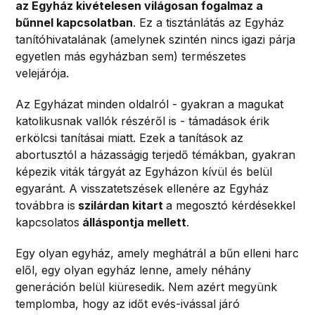
az Egyház kivételesen világosan fogalmaz a
bűnnel kapcsolatban
. Ez a tisztánlátás az Egyház
tanítóhivatalának (amelynek szintén nincs igazi párja
egyetlen más egyházban sem) természetes
velejárója.
Az Egyházat minden oldalról - gyakran a magukat
katolikusnak vallók részéről is - támadások érik
erkölcsi tanításai miatt. Ezek a tanítások az
abortusztól a házasságig terjedő témákban, gyakran
képezik viták tárgyát az Egyházon kívül és belül
egyaránt. A visszatetszések ellenére az Egyház
továbbra is
szilárdan kitart
a megosztó kérdésekkel
kapcsolatos
álláspontja mellett
.
Egy olyan egyház, amely meghátrál a bűn elleni harc
elől, egy olyan egyház lenne, amely néhány
generáción belül kiüresedik. Nem azért megyünk
templomba, hogy az időt evés-ivással járó