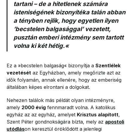
tartani – de a hitetlenek számára
isteniségének bizonyítéka talán abban
a tényben rejlik, hogy egyetlen ilyen
’becstelen balgasággal’ vezetett,
pusztán emberi intézmény sem tartott
volna ki két hétig.«
Ez a »becstelen balgaság« bizonyítja a
Szentlélek
vezetését
az Egyházban, amely megőrizte azt az
idők folyamán, annak ellenére, hogy az emberiség
általában képes elrontani a dolgokat.
Nehezen találok más példát olyan intézményre,
amely
2000 évig
fennmaradt volna. A katolikus
egyház az az egyház, amelyet
Krisztus alapított
,
Szent Péter gondnokságára bízta, mely az
apostoli
utódlás
on keresztül öröklődött a jelenlegi