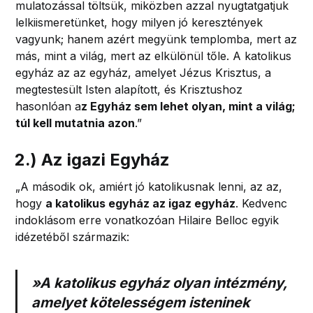
mulatozással töltsük, miközben azzal nyugtatgatjuk
lelkiismeretünket, hogy milyen jó keresztények
vagyunk; hanem azért megyünk templomba, mert az
más, mint a világ, mert az elkülönül tőle. A katolikus
egyház az az egyház, amelyet Jézus Krisztus, a
megtestesült Isten alapított, és Krisztushoz
hasonlóan a
z Egyház sem lehet olyan, mint a világ;
túl kell mutatnia azon
.”
2.) Az igazi Egyház
„A második ok, amiért jó katolikusnak lenni, az az,
hogy
a katolikus egyház az igaz egyház
. Kedvenc
indoklásom erre vonatkozóan Hilaire Belloc egyik
idézetéből származik:
»A katolikus egyház olyan intézmény,
amelyet kötelességem isteninek