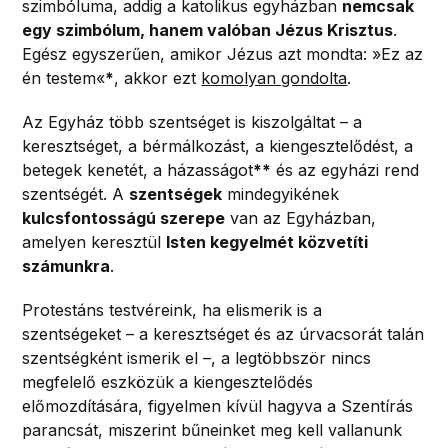
szimbóluma, addig a katolikus egyházban
nemcsak
egy szimbólum, hanem valóban Jézus Krisztus
.
Egész egyszerűen, amikor Jézus azt mondta: »Ez az
én testem«
*
, akkor ezt
komolyan gondolta
.
Az Egyház több szentséget is kiszolgáltat – a
keresztséget, a bérmálkozást, a kiengesztelődést, a
betegek kenetét, a házasságot
**
és az egyházi rend
szentségét. A
szentségek
mindegyikének
kulcsfontosságú szerepe
van az Egyházban,
amelyen keresztül
Isten kegyelmét közvetíti
számunkra
.
Protestáns testvéreink, ha elismerik is a
szentségeket – a keresztséget és az úrvacsorát talán
szentségként ismerik el –, a legtöbbször nincs
megfelelő eszközük a kiengesztelődés
előmozdítására, figyelmen kívül hagyva a Szentírás
parancsát, miszerint bűneinket meg kell vallanunk