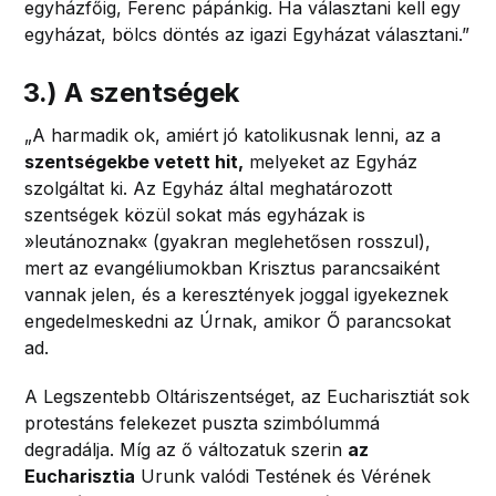
egyházfőig, Ferenc pápánkig. Ha választani kell egy
egyházat, bölcs döntés az igazi Egyházat választani.”
3.) A szentségek
„A harmadik ok, amiért jó katolikusnak lenni, az a
szentségekbe vetett hit,
melyeket az Egyház
szolgáltat ki. Az Egyház által meghatározott
szentségek közül sokat más egyházak is
»leutánoznak« (gyakran meglehetősen rosszul),
mert az evangéliumokban Krisztus parancsaiként
vannak jelen, és a keresztények joggal igyekeznek
engedelmeskedni az Úrnak, amikor Ő parancsokat
ad.
A Legszentebb Oltáriszentséget, az Eucharisztiát sok
protestáns felekezet puszta szimbólummá
degradálja. Míg az ő változatuk szerin
az
Eucharisztia
Urunk valódi Testének és Vérének