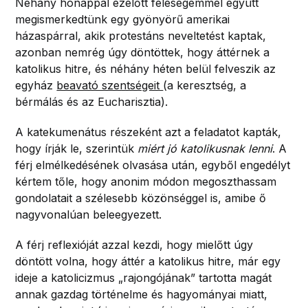
Néhány hónappal ezelőtt feleségemmel együtt
megismerkedtünk egy gyönyörű amerikai
házaspárral, akik protestáns neveltetést kaptak,
azonban nemrég úgy döntöttek, hogy áttérnek a
katolikus hitre, és néhány héten belül felveszik az
egyház
beavató szentségeit
(a keresztség, a
bérmálás és az Eucharisztia).
A katekumenátus részeként azt a feladatot kapták,
hogy írják le, szerintük
miért jó katolikusnak lenni
. A
férj elmélkedésének olvasása után, egyből engedélyt
kértem tőle, hogy anonim módon megoszthassam
gondolatait a szélesebb közönséggel is, amibe ő
nagyvonalúan beleegyezett.
A férj reflexióját azzal kezdi, hogy mielőtt úgy
döntött volna, hogy áttér a katolikus hitre, már egy
ideje a katolicizmus „rajongójának” tartotta magát
annak gazdag történelme és hagyományai miatt,