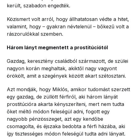
került, szabadon engedték.
Közismert volt arról, hogy állhatatosan védte a hitet,
valamint, hogy – gyakran névtelenül – bőkezű volt a
rászorulókkal szemben.
Három lányt megmentett a prostitúciótól
Gazdag, keresztény családból származott, de szülei
nagyon korán meghaltak, akiktől nagy vagyont
örökölt, amit a szegények között akart szétosztani.
Azt mondják, hogy Miklós, amikor tudomást szerzett
egy gazdag, de züllött férfiról, aki három lányát
prostitúcióra akarta kényszeríteni, mert nem tudta
őket méltó módon feleségül adni, fogott egy
nagyobb pénzösszeget, azt egy kendőbe
csomagolta, és éjszaka bedobta a férfi házába, aki
így tisztességes módon feleségül tudta adni lányait.