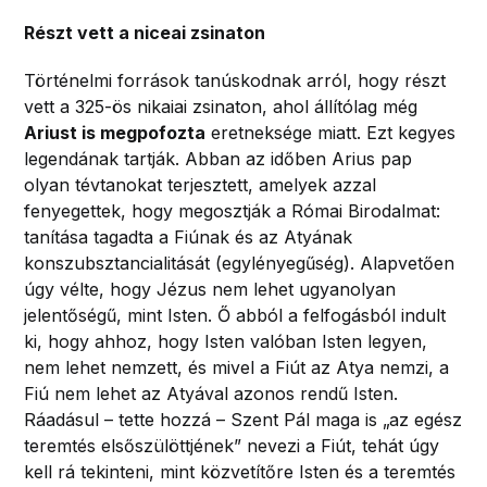
Részt vett a niceai zsinaton
Történelmi források tanúskodnak arról, hogy részt
vett a 325-ös nikaiai zsinaton, ahol állítólag még
Ariust is megpofozta
eretneksége miatt. Ezt kegyes
legendának tartják. Abban az időben Arius pap
olyan tévtanokat terjesztett, amelyek azzal
fenyegettek, hogy megosztják a Római Birodalmat:
tanítása tagadta a Fiúnak és az Atyának
konszubsztancialitását (egylényegűség). Alapvetően
úgy vélte, hogy Jézus nem lehet ugyanolyan
jelentőségű, mint Isten. Ő abból a felfogásból indult
ki, hogy ahhoz, hogy Isten valóban Isten legyen,
nem lehet nemzett, és mivel a Fiút az Atya nemzi, a
Fiú nem lehet az Atyával azonos rendű Isten.
Ráadásul – tette hozzá – Szent Pál maga is „az egész
teremtés elsőszülöttjének” nevezi a Fiút, tehát úgy
kell rá tekinteni, mint közvetítőre Isten és a teremtés