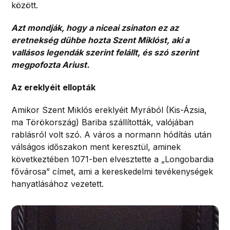
között.
Azt mondják, hogy a niceai zsinaton ez az
eretnekség dühbe hozta Szent Miklóst, aki a
vallásos legendák szerint felállt, és szó szerint
megpofozta Ariust.
Az ereklyéit ellopták
Amikor Szent Miklós ereklyéit Myrából (Kis-Ázsia,
ma Törökország) Bariba szállították, valójában
rablásról volt szó. A város a normann hódítás után
válságos időszakon ment keresztül, aminek
következtében 1071-ben elvesztette a „Longobardia
fővárosa” címet, ami a kereskedelmi tevékenységek
hanyatlásához vezetett.