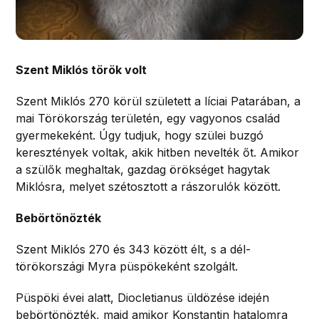
Szent Miklós török volt
Szent Miklós 270 körül született a líciai Patarában, a
mai Törökország területén, egy vagyonos család
gyermekeként. Úgy tudjuk, hogy szülei buzgó
keresztények voltak, akik hitben nevelték őt. Amikor
a szülők meghaltak, gazdag örökséget hagytak
Miklósra, melyet szétosztott a rászorulók között.
Bebörtönözték
Szent Miklós 270 és 343 között élt, s a dél-
törökországi Myra püspökeként szolgált.
Püspöki évei alatt, Diocletianus üldözése idején
bebörtönözték, majd amikor Konstantin hatalomra