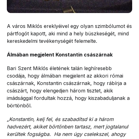
A város Miklós ereklyéivel egy olyan szimbólumot és
pártfogót kapott, aki mind a hely büszkeségét, mind
kereskedelmi tevékenységét felemelte.
Álmában megjelent Konstantin császárnak
Bari Szent Miklós életének talán leghíresebb
csodája, hogy álmában megjelent az akkori római
császárnak, Konstantin császárnak, hogy rábírja a
császárt, hogy elengedjen három tisztet, akik
imádsággal fordultak hozzá, hogy kiszabaduljanak a
börtönből.
„Konstantin, kelj fel, és szabadítsd ki a három
hadvezért, akiket börtönben tartasz, mert jogtalanul
kerültek fogságba. Ha nem úgy cselekszel, ahogy