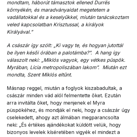
mondtam, háborút támasztok ellened Durrës
környékén, és maradványaidat megetetem a
vadállatokkal és a keselyűkkel, miután tanácskoztam
veled kapcsolatban Krisztussal, a királyok
Királyával.”
A császár így szólt: „Ki vagy te, és hogyan jutottál
be ilyen késői órában a palotámba?”. A hang így
válaszolt neki: „Miklós vagyok, egy vétkes püspök.
Myrában, Lícia metropoliszában lakom”. Miután ezt
mondta, Szent Miklós eltűnt.
Másnap reggel, miután a foglyok kiszabadultak, a
császár minden vád alól felmentette őket. Ezután
arra invitálta őket, hogy menjenek el Myra
püspökéhez, és mondják el neki, hogy a császár úgy
cselekedett, ahogy azt álmában megparancsolta
neki: „És értékes ajándékokat küldött velük, hogy
bizonyos levelek kíséretében vigyék el mindezt a