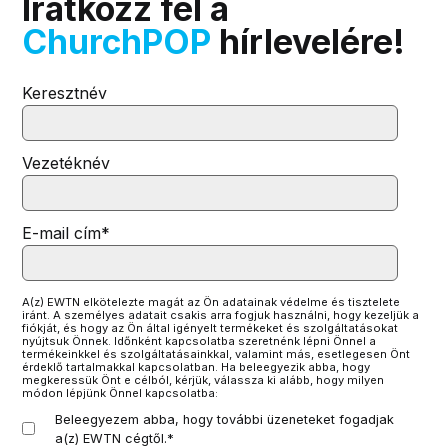
Iratkozz fel a
ChurchPOP
hírlevelére!
Keresztnév
Vezetéknév
E-mail cím
*
A(z) EWTN elkötelezte magát az Ön adatainak védelme és tisztelete
iránt. A személyes adatait csakis arra fogjuk használni, hogy kezeljük a
fiókját, és hogy az Ön által igényelt termékeket és szolgáltatásokat
nyújtsuk Önnek. Időnként kapcsolatba szeretnénk lépni Önnel a
termékeinkkel és szolgáltatásainkkal, valamint más, esetlegesen Önt
érdeklő tartalmakkal kapcsolatban. Ha beleegyezik abba, hogy
megkeressük Önt e célból, kérjük, válassza ki alább, hogy milyen
módon lépjünk Önnel kapcsolatba:
Beleegyezem abba, hogy további üzeneteket fogadjak
a(z) EWTN cégtől.
*