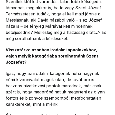
Szentlélektől lett várandós, talán több kétséged is
támadhat, még akkor is, ha te vagy Szent József.
Természetesen tudták, hogy el kell majd jönnie a
Messiásnak, aki Dávid házából való – s ez József
háza is – de tényleg Máriával kell mindennek
beteljesednie? Mellesleg még a házasság előtt…? És
még sorolhatnánk a kérdéseket.
Visszatérve azonban irodalmi apaalakokhoz,
vajon melyik kategóriába sorolhatnánk Szent
Józsefet?
Igaz, hogy az irodalmi kategóriák néha hagynak
némi kívánnivalót maguk után, de továbbra is
hasznos hivatkozási pontok maradnak, már csak
azért is, hogy megpróbálhatjuk megérteni az olyan
fontos és bizonyos szempontból megfoghatatlan
karaktereket, mint a miénk.