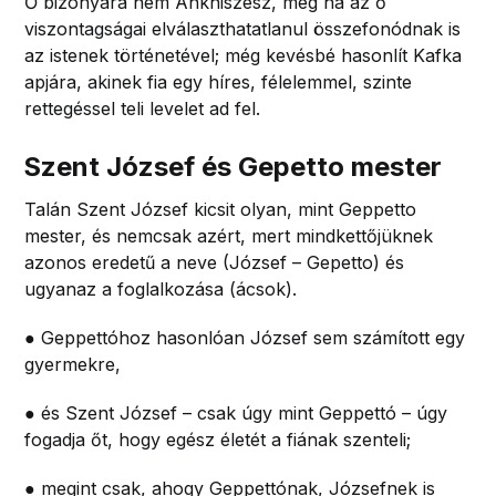
Ő bizonyára nem Ankhiszész, még ha az ő
viszontagságai elválaszthatatlanul összefonódnak is
az istenek történetével; még kevésbé hasonlít Kafka
apjára, akinek fia egy híres, félelemmel, szinte
rettegéssel teli levelet ad fel.
Szent József és Gepetto mester
Talán Szent József kicsit olyan, mint Geppetto
mester, és nemcsak azért, mert mindkettőjüknek
azonos eredetű a neve (József – Gepetto) és
ugyanaz a foglalkozása (ácsok).
● Geppettóhoz hasonlóan József sem számított egy
gyermekre,
● és Szent József – csak úgy mint Geppettó – úgy
fogadja őt, hogy egész életét a fiának szenteli;
● megint csak, ahogy Geppettónak, Józsefnek is