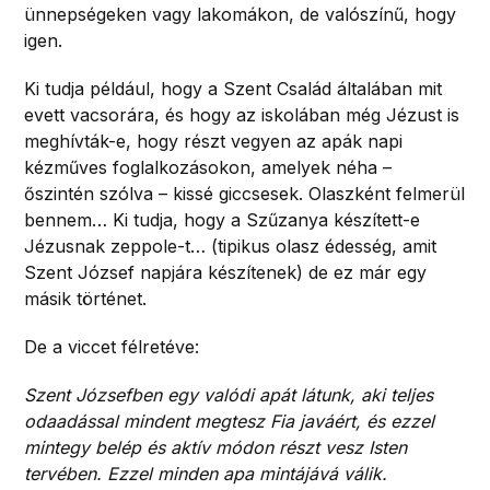
ünnepségeken vagy lakomákon, de valószínű, hogy
igen.
Ki tudja például, hogy a Szent Család általában mit
evett vacsorára, és hogy az iskolában még Jézust is
meghívták-e, hogy részt vegyen az apák napi
kézműves foglalkozásokon, amelyek néha –
őszintén szólva – kissé giccsesek. Olaszként felmerül
bennem… Ki tudja, hogy a Szűzanya készített-e
Jézusnak zeppole-t… (tipikus olasz édesség, amit
Szent József napjára készítenek) de ez már egy
másik történet.
De a viccet félretéve:
Szent Józsefben egy valódi apát látunk, aki teljes
odaadással mindent megtesz Fia javáért, és ezzel
mintegy belép és aktív módon részt vesz Isten
tervében. Ezzel minden apa mintájává válik.