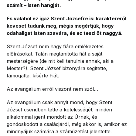
számít – Isten hangját.
És valahol ez igaz Szent Józsefre is: karakteréről
keveset tudunk meg, mégis megértjük, hogy
odahallgat Isten szavára, és ez teszi őt naggyá.
Szent József nem hagy fiára emlékezetes
előírásokat. Talán megtanította fiát a saját
mesterségére (de mit kell tanulnia annak, aki a
Mester?). Szent József bizonyára segítette,
támogatta, kísérte Fiát.
Az evangélium erről viszont nem szól…
Az evangélium csak annyit mond, hogy Szent
József csendben tette a kötelességét, minden
alkalommal igent mondott az Úrnak, és
gondoskodott a családjáról, még akkor is, amikor ez
mindnyájuk számára a száműzetést jelentette.