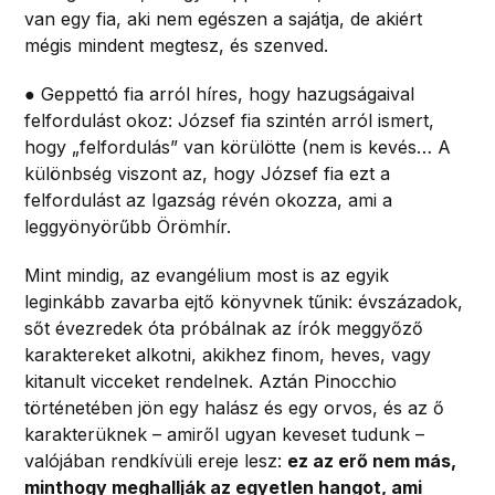
van egy fia, aki nem egészen a sajátja, de akiért
mégis mindent megtesz, és szenved.
● Geppettó fia arról híres, hogy hazugságaival
felfordulást okoz: József fia szintén arról ismert,
hogy „felfordulás” van körülötte (nem is kevés… A
különbség viszont az, hogy József fia ezt a
felfordulást az Igazság révén okozza, ami a
leggyönyörűbb Örömhír.
Mint mindig, az evangélium most is az egyik
leginkább zavarba ejtő könyvnek tűnik: évszázadok,
sőt évezredek óta próbálnak az írók meggyőző
karaktereket alkotni, akikhez finom, heves, vagy
kitanult vicceket rendelnek. Aztán Pinocchio
történetében jön egy halász és egy orvos, és az ő
karakterüknek – amiről ugyan keveset tudunk –
valójában rendkívüli ereje lesz:
ez az erő nem más,
minthogy meghallják az egyetlen hangot, ami