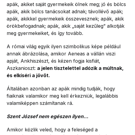
apák, akiket saját gyermekeik ölnek meg; jó és bölcs
apák, akik bölcs tanácsokat adnak; távollévő apák;
apák, akikkel gyermekeik összevesznek; apák, akik
örökbefogadnak; apák, akik „saját kezűleg” alkotják
meg gyermekeiket, és így tovább.
A római világ egyik ilyen szimbolikus képe például
annak ábrázolása, amikor Aeneas a vállán viszi
apját, Ankhiszészt, és kézen fogja kisfiát,
Aszkanioszt:
a jelen tisztelettel adózik a múltnak,
és elkíséri a jövőt.
Általában azonban az apák mindig tudják, hogy
fiaiknak valamikor meg kell érkezniük, legalábbis
valamiképpen számítanak rá.
Szent József nem egészen ilyen…
Amikor közlik veled, hogy a feleséged a