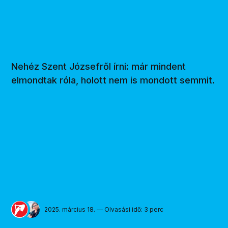
Nehéz Szent Józsefről írni: már mindent
elmondtak róla, holott nem is mondott semmit.
2025. március 18. — Olvasási idő: 3 perc