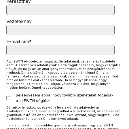
Keresztnév
Vezetéknév
E-mail cím
*
A(z) EWTN elkötelezte magát az Ön adatainak védelme és tisztelete
iránt. A személyes adatait csakis arra fogjuk használni, hogy kezeljük a
fiókját, és hogy az Ön által igényelt termékeket és szolgáltatásokat
nyújtsuk Önnek. Időnként kapcsolatba szeretnénk lépni Önnel a
termékeinkkel és szolgáltatásainkkal, valamint más, esetlegesen Önt
érdeklő tartalmakkal kapcsolatban. Ha beleegyezik abba, hogy
megkeressük Önt e célból, kérjük, válassza ki alább, hogy milyen
módon lépjünk Önnel kapcsolatba:
Beleegyezem abba, hogy további üzeneteket fogadjak
a(z) EWTN cégtől.
*
Bármikor leiratkozhat ezekről a levelekről. Az adatvédelmi
szabályzatunkban többet is megtudhat a leiratkozásról, az adatvédelmi
gyakorlatunkról és az elköteleződésünkről aziránt, hogy megvédjük és
tiszteletben tartsuk az Ön személyes adatait.
Ha alább rákattint a beküldés gombra, jóváhagyja, hogy a(z) EWTN