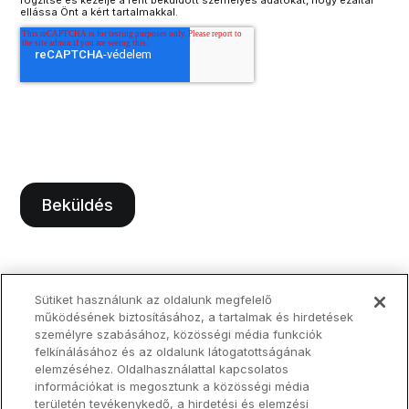
rögzítse és kezelje a fent beküldött személyes adatokat, hogy ezáltal
ellássa Önt a kért tartalmakkal.
Sütiket használunk az oldalunk megfelelő
működésének biztosításához, a tartalmak és hirdetések
személyre szabásához, közösségi média funkciók
felkínálásához és az oldalunk látogatottságának
elemzéséhez. Oldalhasználattal kapcsolatos
információkat is megosztunk a közösségi média
területén tevékenykedő, a hirdetési és elemzési