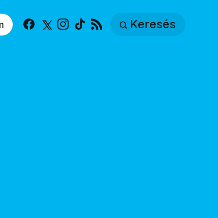
Keresés
m
Facebook
X
Instagram
TikTok
RSS