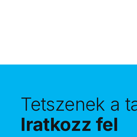
szándékában.”
Tetszenek a t
Iratkozz fel