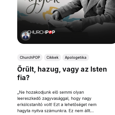
ChurchPOP
Cikkek
Apologetika
Őrült, hazug, vagy az Isten
fia?
„Ne hozakodjunk elő semmi olyan
leereszkedő zagyvasággal, hogy nagy
erkölcstanító volt! Ezt a lehetőséget nem
hagyta nyitva számunkra. Ez nem állt