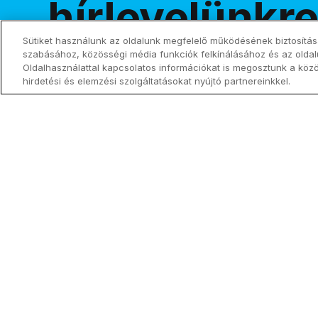
hírlevelünkre
Sütiket használunk az oldalunk megfelelő működésének biztosítás
szabásához, közösségi média funkciók felkínálásához és az olda
Oldalhasználattal kapcsolatos információkat is megosztunk a köz
hirdetési és elemzési szolgáltatásokat nyújtó partnereinkkel.
Tegyetek mindent szentté!