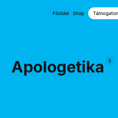
Főoldal
Shop
Támogato
Apologetika
1