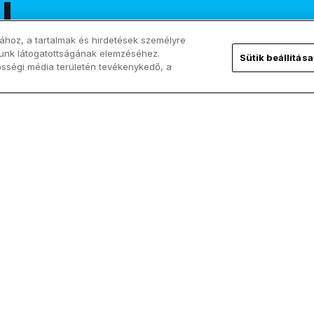
!
ához, a tartalmak és hirdetések személyre
lunk látogatottságának elemzéséhez.
Sütik beállítása
össégi média területén tevékenykedő, a
Kövess minket!
ChurchPOP
Facebook
Rólunk
X
Szerzők
Instagram
Hírbeküldés/Ajánlás