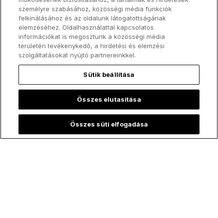
személyre szabásához, közösségi média funkciók
felkínálásához és az oldalunk látogatottságának
elemzéséhez. Oldalhasználattal kapcsolatos
információkat is megosztunk a közösségi média
területén tevékenykedő, a hirdetési és elemzési
szolgáltatásokat nyújtó partnereinkkel.
Sütik beállítása
Összes elutasítása
Tegyetek mindent szentté!
Összes süti elfogadása
Kövess minket!
ChurchPOP