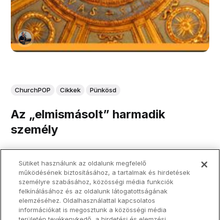
ChurchPOP
Cikkek
Pünkösd
Az „elmismásolt” harmadik
személy
Sütiket használunk az oldalunk megfelelő
Tehát tisztában vagyunk azzal, hogy a Szentlélek köztünk
működésének biztosításához, a tartalmak és hirdetések
van, munkálkodik és isteni személyként imádjuk, mégis
személyre szabásához, közösségi média funkciók
óckodunk attól, hogy hitünk megvallása során tanúságot
felkínálásához és az oldalunk látogatottságának
tegyünk róla. De vajon miért?
elemzéséhez. Oldalhasználattal kapcsolatos
információkat is megosztunk a közösségi média
területén tevékenykedő, a hirdetési és elemzési