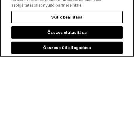
szolgáltatásokat nyújtó partnereinkkel.
Sütik beállítása
Összes elutasítása
Összes süti elfogadása
Tetszenek a tartalmaink?