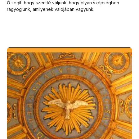
Ő segít, hogy szentté váljunk, hogy olyan szépségben
ragyogjunk, amilyenek valójában vagyunk.