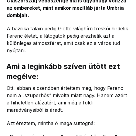
Olaszország védőszentje ma is ugyanúgy vonzza
az embereket, mint amikor mezítláb járta Umbria
dombjait.
A bazilika falain pedig Giotto világhírű freskói hirdetik
Ferenc életét, a látogatók pedig érezhetik azt a
különleges atmoszférát, amit csak ez a város tud
nyújtani.
Ami a leginkább szíven ütött ezt
megélve:
Ott, abban a csendben értettem meg, hogy Ferenc
nem a „szuperhős” mivolta miatt nagy. Hanem azért
a hihetetlen alázatért, ami még a földi
maradványaiból is áradt.
Azt éreztem, mintha ő maga suttogná: