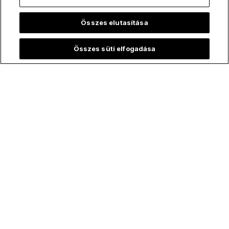
Összes elutasítása
Összes süti elfogadása