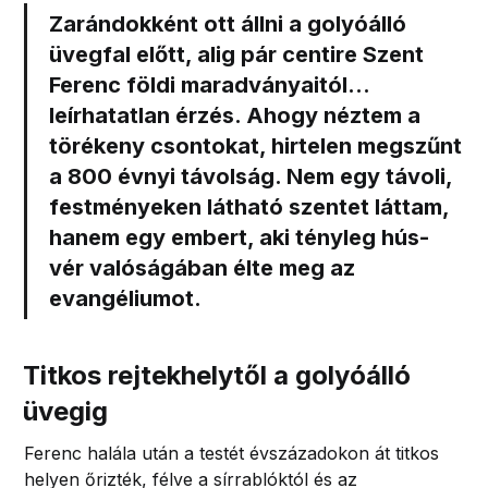
Zarándokként ott állni a golyóálló
üvegfal előtt, alig pár centire Szent
Ferenc földi maradványaitól…
leírhatatlan érzés. Ahogy néztem a
törékeny csontokat, hirtelen megszűnt
a 800 évnyi távolság. Nem egy távoli,
festményeken látható szentet láttam,
hanem egy embert, aki tényleg hús-
vér valóságában élte meg az
evangéliumot.
Titkos rejtekhelytől a golyóálló
üvegig
Ferenc halála után a testét évszázadokon át titkos
helyen őrizték, félve a sírrablóktól és az