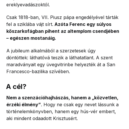
ereklyevadászoktól.
Csak 1818-ban, VII. Piusz pápa engedélyével tárták
fel a sziklába vájt sírt.
Azóta Ferenc egy súlyos
kőszarkofágban pihent az altemplom csendjében
– egészen mostanáig.
A jubileum alkalmából a szerzetesek úgy
döntöttek: láthatóvá teszik a láthatatlant. A szent
maradványait egy üvegvitrinbe helyezték át a San
Francesco-bazilika szívében.
A cél?
Nem a szenzációhajhászás, hanem a „közvetlen,
érzéki élmény”
. Hogy ne csak egy nevet lássunk a
történelemkönyvben, hanem egy hús-vér embert,
aki mindent odaadott Krisztusért.