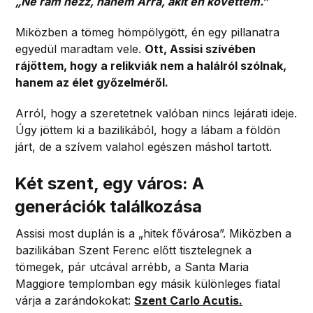
„Ne rám nézz, hanem Arra, akit én követtem.”
Miközben a tömeg hömpölygött, én egy pillanatra
egyedül maradtam vele.
Ott, Assisi szívében
rájöttem, hogy a relikviák nem a halálról szólnak,
hanem az élet győzelméről.
Arról, hogy a szeretetnek valóban nincs lejárati ideje.
Úgy jöttem ki a bazilikából, hogy a lábam a földön
járt, de a szívem valahol egészen máshol tartott.
Két szent, egy város: A
generációk találkozása
Assisi most duplán is a „hitek fővárosa”. Miközben a
bazilikában Szent Ferenc előtt tisztelegnek a
tömegek, pár utcával arrébb, a Santa Maria
Maggiore templomban egy másik különleges fiatal
várja a zarándokokat:
Szent Carlo Acutis.