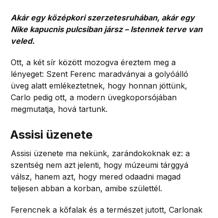
Akár egy középkori szerzetesruhában, akár egy
Nike kapucnis pulcsiban jársz – Istennek terve van
veled.
Ott, a két sír között mozogva éreztem meg a
lényeget: Szent Ferenc maradványai a golyóálló
üveg alatt emlékeztetnek, hogy honnan jöttünk,
Carlo pedig ott, a modern üvegkoporsójában
megmutatja, hová tartunk.
Assisi üzenete
Assisi üzenete ma nekünk, zarándokoknak ez: a
szentség nem azt jelenti, hogy múzeumi tárggyá
válsz, hanem azt, hogy mered odaadni magad
teljesen abban a korban, amibe születtél.
Ferencnek a kőfalak és a természet jutott, Carlonak