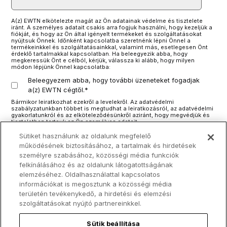
A(z) EWTN elkötelezte magát az Ön adatainak védelme és tisztelete
iránt. A személyes adatait csakis arra fogjuk használni, hogy kezeljük a
fiókját, és hogy az Ön által igényelt termékeket és szolgáltatásokat
nyújtsuk Önnek. Időnként kapcsolatba szeretnénk lépni Önnel a
termékeinkkel és szolgáltatásainkkal, valamint más, esetlegesen Önt
érdeklő tartalmakkal kapcsolatban. Ha beleegyezik abba, hogy
megkeressük Önt e célból, kérjük, válassza ki alább, hogy milyen
módon lépjünk Önnel kapcsolatba:
Beleegyezem abba, hogy további üzeneteket fogadjak
a(z) EWTN cégtől.
*
Bármikor leiratkozhat ezekről a levelekről. Az adatvédelmi
szabályzatunkban többet is megtudhat a leiratkozásról, az adatvédelmi
gyakorlatunkról és az elköteleződésünkről aziránt, hogy megvédjük és
tiszteletben tartsuk az Ön személyes adatait.
Ha alább rákattint a beküldés gombra, jóváhagyja, hogy a(z) EWTN
Sütiket használunk az oldalunk megfelelő
rögzítse és kezelje a fent beküldött személyes adatokat, hogy ezáltal
működésének biztosításához, a tartalmak és hirdetések
ellássa Önt a kért tartalmakkal.
személyre szabásához, közösségi média funkciók
felkínálásához és az oldalunk látogatottságának
elemzéséhez. Oldalhasználattal kapcsolatos
információkat is megosztunk a közösségi média
területén tevékenykedő, a hirdetési és elemzési
szolgáltatásokat nyújtó partnereinkkel.
Sütik beállítása