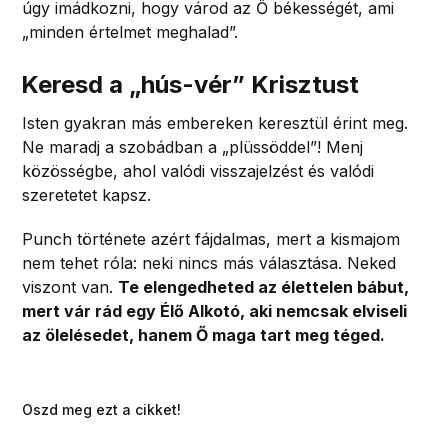
úgy imádkozni, hogy várod az Ő békességét, ami
„minden értelmet meghalad”.
Keresd a „hús-vér” Krisztust
Isten gyakran más embereken keresztül érint meg.
Ne maradj a szobádban a „plüssöddel”! Menj
közösségbe, ahol valódi visszajelzést és valódi
szeretetet kapsz.
Punch története azért fájdalmas, mert a kismajom
nem tehet róla: neki nincs más választása. Neked
viszont van.
Te elengedheted az élettelen bábut,
mert vár rád egy Élő Alkotó, aki nemcsak elviseli
az ölelésedet, hanem Ő maga tart meg téged.
Oszd meg ezt a cikket!