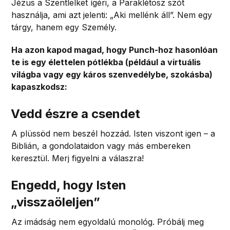
Jézus a Szentlelket ígéri, a Paraklétosz szót
használja, ami azt jelenti: „Aki mellénk áll”. Nem egy
tárgy, hanem egy Személy.
Ha azon kapod magad, hogy Punch-hoz hasonlóan
te is egy élettelen pótlékba (például a virtuális
világba vagy egy káros szenvedélybe, szokásba)
kapaszkodsz:
Vedd észre a csendet
A plüssöd nem beszél hozzád. Isten viszont igen – a
Biblián, a gondolataidon vagy más embereken
keresztül. Merj figyelni a válaszra!
Engedd, hogy Isten
„visszaöleljen”
Az imádság nem egyoldalú monológ. Próbálj meg