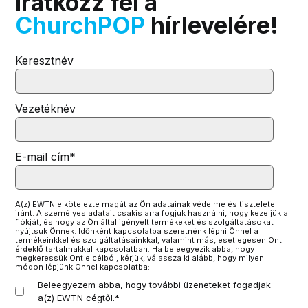
Iratkozz fel a
ChurchPOP
hírlevelére!
Keresztnév
Vezetéknév
E-mail cím
*
A(z) EWTN elkötelezte magát az Ön adatainak védelme és tisztelete
iránt. A személyes adatait csakis arra fogjuk használni, hogy kezeljük a
fiókját, és hogy az Ön által igényelt termékeket és szolgáltatásokat
nyújtsuk Önnek. Időnként kapcsolatba szeretnénk lépni Önnel a
termékeinkkel és szolgáltatásainkkal, valamint más, esetlegesen Önt
érdeklő tartalmakkal kapcsolatban. Ha beleegyezik abba, hogy
megkeressük Önt e célból, kérjük, válassza ki alább, hogy milyen
módon lépjünk Önnel kapcsolatba:
Beleegyezem abba, hogy további üzeneteket fogadjak
a(z) EWTN cégtől.
*