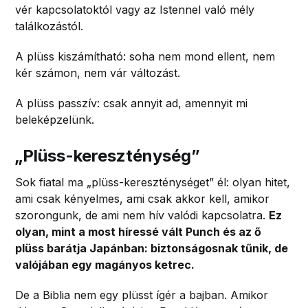
vér kapcsolatoktól vagy az Istennel való mély
találkozástól.
A plüss kiszámítható: soha nem mond ellent, nem
kér számon, nem vár változást.
A plüss passzív: csak annyit ad, amennyit mi
beleképzelünk.
„Plüss-kereszténység”
Sok fiatal ma „plüss-kereszténységet” él: olyan hitet,
ami csak kényelmes, ami csak akkor kell, amikor
szorongunk, de ami nem hív valódi kapcsolatra.
Ez
olyan, mint a most híressé vált Punch és az ő
plüss barátja Japánban: biztonságosnak tűnik, de
valójában egy magányos ketrec.
De a Biblia nem egy plüsst ígér a bajban. Amikor