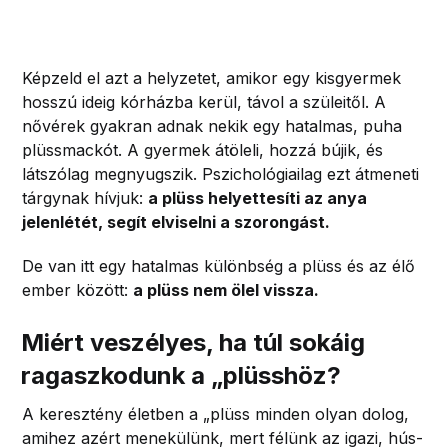
Képzeld el azt a helyzetet, amikor egy kisgyermek
hosszú ideig kórházba kerül, távol a szüleitől. A
nővérek gyakran adnak nekik egy hatalmas, puha
plüssmackót. A gyermek átöleli, hozzá bújik, és
látszólag megnyugszik. Pszichológiailag ezt átmeneti
tárgynak hívjuk:
a plüss helyettesíti az anya
jelenlétét, segít elviselni a szorongást.
De van itt egy hatalmas különbség a plüss és az élő
ember között:
a plüss nem ölel vissza.
Miért veszélyes, ha túl sokáig
ragaszkodunk a „plüsshöz?
A keresztény életben a „plüss minden olyan dolog,
amihez azért menekülünk, mert félünk az igazi, hús-