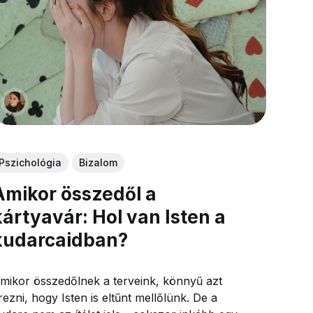
Pszichológia
Bizalom
Amikor összedől a
kártyavár: Hol van Isten a
kudarcaidban?
mikor összedőlnek a terveink, könnyű azt
rezni, hogy Isten is eltűnt mellőlünk. De a