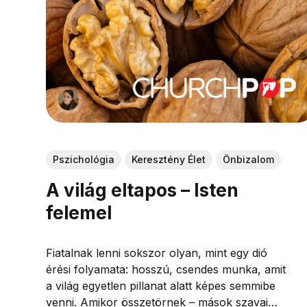
Pszichológia
Keresztény Élet
Önbizalom
A világ eltapos – Isten
felemel
Fiatalnak lenni sokszor olyan, mint egy dió
érési folyamata: hosszú, csendes munka, amit
a világ egyetlen pillanat alatt képes semmibe
venni. Amikor összetörnek – mások szavai