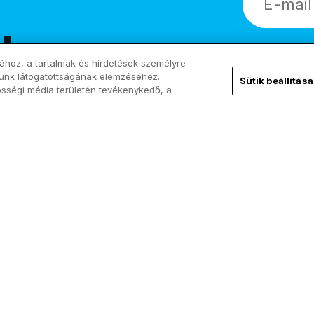
!
ához, a tartalmak és hirdetések személyre
lunk látogatottságának elemzéséhez.
Sütik beállítása
össégi média területén tevékenykedő, a
Kövess minket!
ChurchPOP
Facebook
Rólunk
X
Szerzők