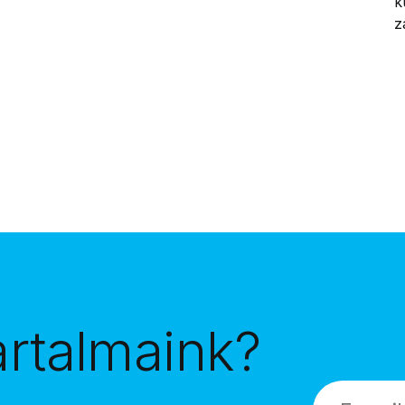
k
z
e
artalmaink?