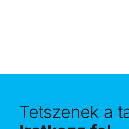
vagy a saját döntéseid által –, könnyű elhinni,
hogy minden elveszett.
Tetszenek a t