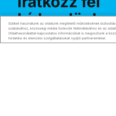
Iratkozz fel
hírlevelünkre
Sütiket használunk az oldalunk megfelelő működésének biztosítás
szabásához, közösségi média funkciók felkínálásához és az olda
Oldalhasználattal kapcsolatos információkat is megosztunk a köz
hirdetési és elemzési szolgáltatásokat nyújtó partnereinkkel.
Tegyetek mindent szentté!