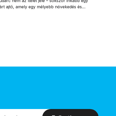
udarc nem az ítélet jele – sokszor inkább egy
árt ajtó, amely egy mélyebb növekedés és
gy új út kezdete.