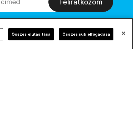
Feliratkozom
Összes elutasítása
Összes süti elfogadása
ChurchPOP Global
Adatvédelem
English
Adatvédelmi
szabályzat
Español