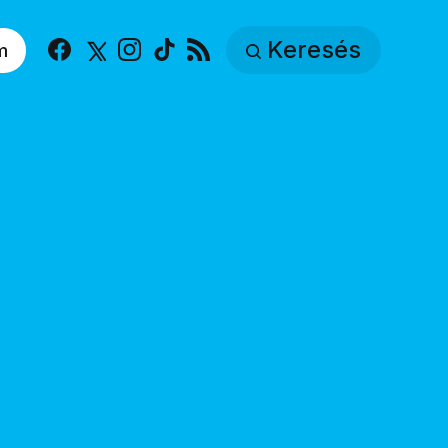
Keresés
m
Facebook
X
Instagram
TikTok
RSS