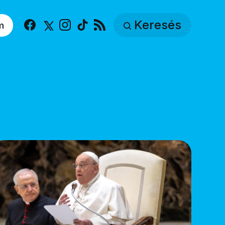
Keresés
m
Facebook
X
Instagram
TikTok
RSS