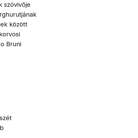
k szóvivője
örghurutjának
tek között
korvosi
eo Bruni
észét
bb