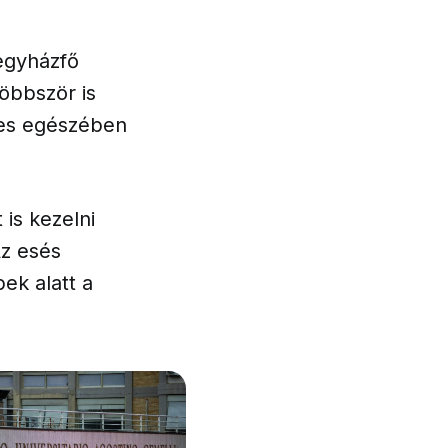
 egyházfő
többször is
jes egészében
is kezelni
Az esés
ek alatt a