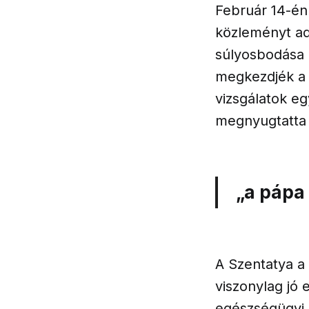
Február 14-én 
közleményt ado
súlyosbodása 
megkezdjék a 
vizsgálatok eg
megnyugtatta 
„a pápa
A Szentatya a 
viszonylag jó
egészségügyi 