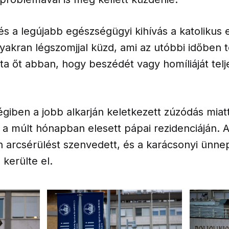
zés a legújabb egészségügyi kihívás a katolikus
yakran légszomjjal küzd, ami az utóbbi időben 
a őt abban, hogy beszédét vagy homíliáját tel
iben a jobb alkarján keletkezett zúzódás miatt 
n a múlt hónapban elesett pápai rezidenciáján. 
 arcsérülést szenvedett, és a karácsonyi ünnep
kerülte el.