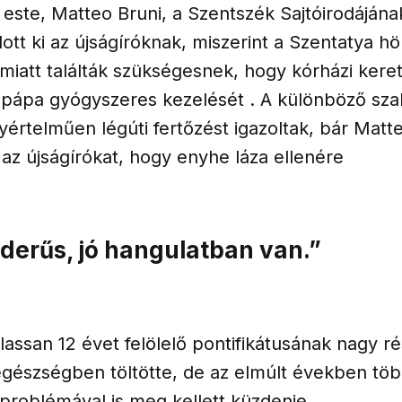
este, Matteo Bruni, a Szentszék Sajtóirodájána
tt ki az újságíróknak, miszerint a Szentatya h
miatt találták szükségesnek, hogy kórházi kere
pápa gyógyszeres kezelését . A különböző sza
yértelműen légúti fertőzést igazoltak, bár Matt
az újságírókat, hogy enyhe láza ellenére
 derűs, jó hangulatban van.”
lassan 12 évet felölelő pontifikátusának nagy r
 egészségben töltötte, de az elmúlt években tö
problémával is meg kellett küzdenie.