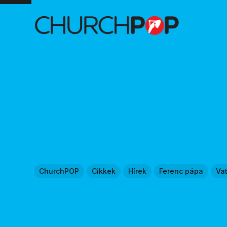
ChurchPOP
Cikkek
Hírek
Ferenc pápa
Va