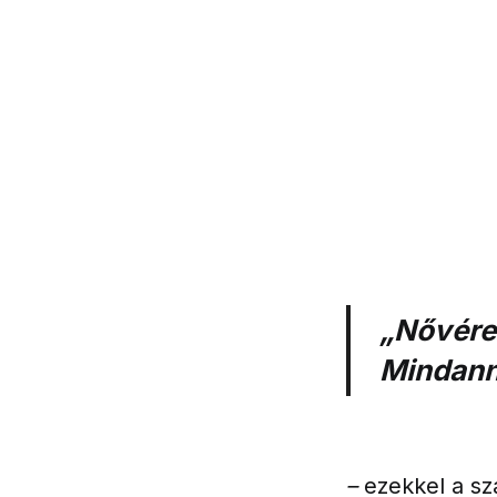
„Nővére
Mindanny
–
ezekkel a sz