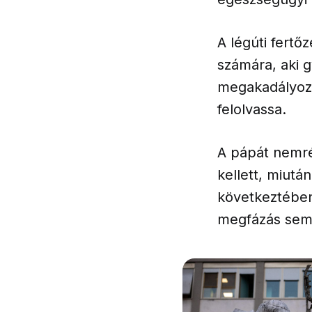
A légúti fertő
számára, aki g
megakadályozt
felolvassa.
A pápát nemrég
kellett, miutá
következtében
megfázás sem 