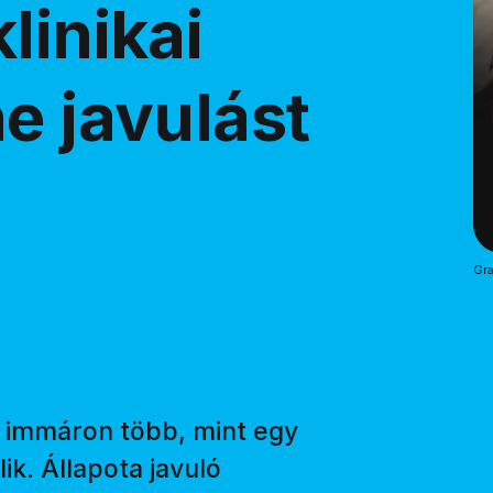
linikai
e javulást
Gra
t immáron több, mint egy
ik. Állapota javuló