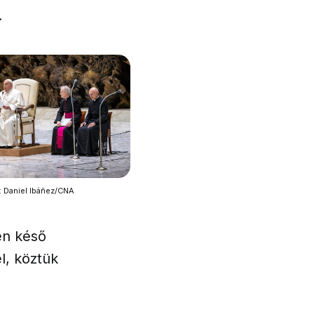
.
: Daniel Ibáñez/CNA
én késő
l, köztük