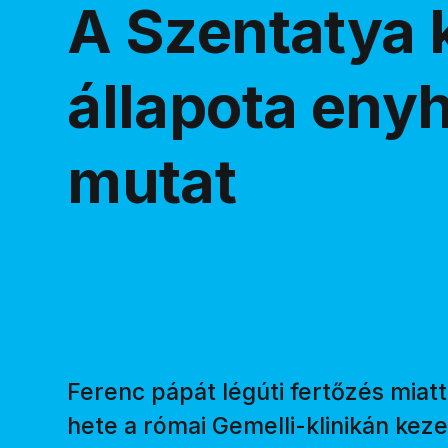
A Szentatya k
állapota enyh
mutat
Ferenc pápát légúti fertőzés miat
hete a római Gemelli-klinikán kezel