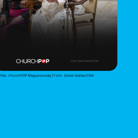
fika: 
ChurchPOP Magyarország
 | Fotó: 
Daniel Ibáñez/CNA