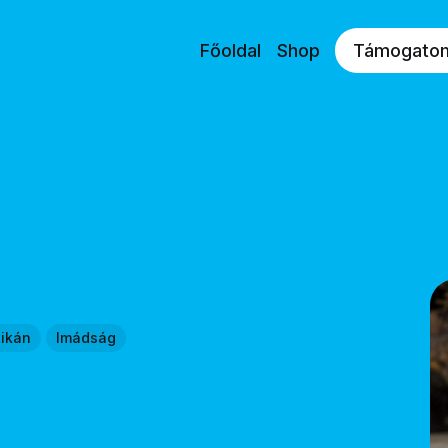
Főoldal
Shop
Támogato
tikán
Imádság