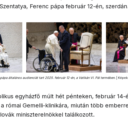
 Szentatya, Ferenc pápa február 12-én, szerdán
pápa általános audienciát tart 2025. február 12-én, a Vatikán VI. Pál termében.
 | Képek
olikus egyházfő múlt hét pénteken, február 14-
t a római Gemelli-klinikára, miután több emberre
lovák miniszterelnökkel találkozott.