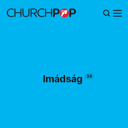
Imádság
34