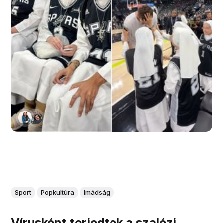
Sport
Popkultúra
Imádság
Vírusként terjedtek a szalézi