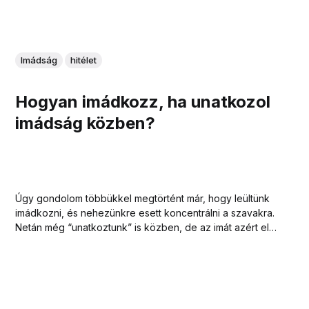
Imádság
hitélet
Hogyan imádkozz, ha unatkozol
imádság közben?
Úgy gondolom többükkel megtörtént már, hogy leültünk
imádkozni, és nehezünkre esett koncentrálni a szavakra.
Netán még “unatkoztunk” is közben, de az imát azért el
kell mondani, nem? Íme pár ötlet, ami segíthet, hogy ne
kalandozz el az Istennel való beszélgetés során.