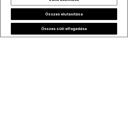
Összes elutasítása
Összes süti elfogadása
Imádság
Isteni Szeretet
Biblia
Hogyan imádkozz, ha nem érzel
semmit?