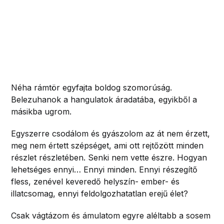
Néha rámtör egyfajta boldog szomorúság.
Belezuhanok a hangulatok áradatába, egyikből a
másikba ugrom.
Egyszerre csodálom és gyászolom az át nem érzett,
meg nem értett szépséget, ami ott rejtőzött minden
részlet részletében. Senki nem vette észre. Hogyan
lehetséges ennyi… Ennyi minden. Ennyi részegítő
fless, zenével keveredő helyszín- ember- és
illatcsomag, ennyi feldolgozhatatlan erejű élet?
Csak vágtázom és ámulatom egyre aléltabb a sosem