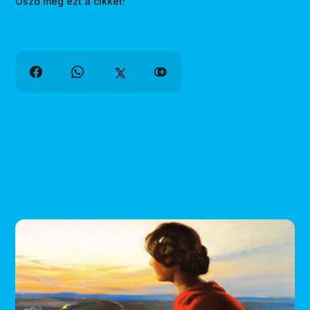
Oszd meg ezt a cikket!