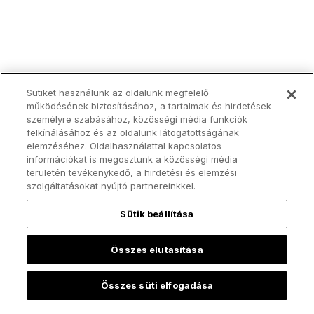
Sütiket használunk az oldalunk megfelelő
működésének biztosításához, a tartalmak és hirdetések
személyre szabásához, közösségi média funkciók
Legfelkapottabb:
felkínálásához és az oldalunk látogatottságának
elemzéséhez. Oldalhasználattal kapcsolatos
információkat is megosztunk a közösségi média
területén tevékenykedő, a hirdetési és elemzési
szolgáltatásokat nyújtó partnereinkkel.
Sütik beállítása
Összes elutasítása
Összes süti elfogadása