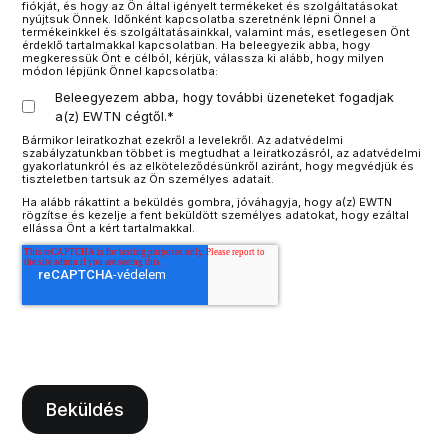
fiókját, és hogy az Ön által igényelt termékeket és szolgáltatásokat
nyújtsuk Önnek. Időnként kapcsolatba szeretnénk lépni Önnel a
termékeinkkel és szolgáltatásainkkal, valamint más, esetlegesen Önt
érdeklő tartalmakkal kapcsolatban. Ha beleegyezik abba, hogy
megkeressük Önt e célból, kérjük, válassza ki alább, hogy milyen
módon lépjünk Önnel kapcsolatba:
Beleegyezem abba, hogy további üzeneteket fogadjak
a(z) EWTN cégtől.
*
Bármikor leiratkozhat ezekről a levelekről. Az adatvédelmi
szabályzatunkban többet is megtudhat a leiratkozásról, az adatvédelmi
gyakorlatunkról és az elköteleződésünkről aziránt, hogy megvédjük és
tiszteletben tartsuk az Ön személyes adatait.
Ha alább rákattint a beküldés gombra, jóváhagyja, hogy a(z) EWTN
rögzítse és kezelje a fent beküldött személyes adatokat, hogy ezáltal
ellássa Önt a kért tartalmakkal.