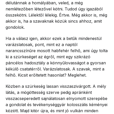
délutánnak a homályában, veled, a még
nemlétezőben létezővel kötni. Tudod úgy igazából
összekötni. Lélektől lélekig. Értve. Még akkor is, még
akkor is, ha a szavaknak közük sincs ahhoz, amit
gondolok.
Ha a válasz igen, akkor ezek a betűk mindenestül
varázslatosak, pont, mint ez a naptól
narancsszínűre mosott habfehér felhő, ami úgy tolta
ki a szürkeséget az égről, mint egy szikrázó
páncélos hadosztály a könnyűlovasságot a gyorsan
kékülő csatatérről. Varázslatosak. A szavak, mint a
felhő. Kicsit erőltetett hasonlat? Meglehet.
Közben a szürkeség lassan visszaszivárgott. A mély
látás, a mögöttesség szerve pedig apránként
visszacseperedett sajnálatosan elnyomott szerepébe
a gondolat és tevékenységgyár kolosszális kéményei
között. Majd kitör újra, és mint jó vulkán minden