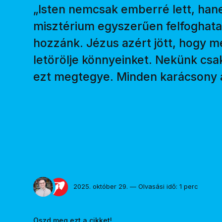
„Isten nemcsak emberré lett, han
misztérium egyszerűen felfoghatatl
hozzánk. Jézus azért jött, hogy 
letörölje könnyeinket. Nekünk csa
ezt megtegye. Minden karácsony a
2025. október 29. — Olvasási idő: 1 perc
Oszd meg ezt a cikket!