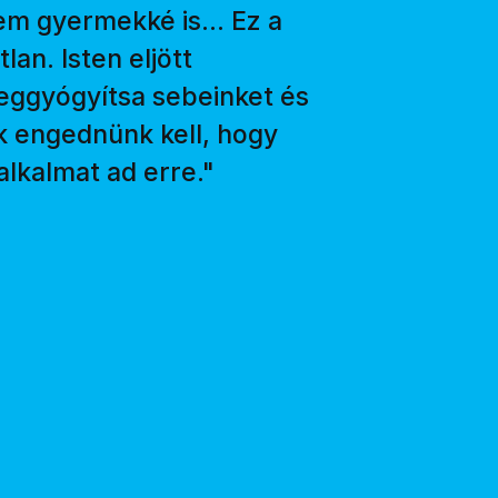
em gyermekké is... Ez a
an. Isten eljött
meggyógyítsa sebeinket és
k engednünk kell, hogy
lkalmat ad erre."