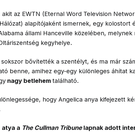
, akit az EWTN (Eternal Word Television Networ
 Hálózat) alapítójaként ismernek, egy kolostort
z Alabama állami Hanceville közelében, melynek
ltáriszentség kegyhelye.
 sokszor bővítették a szentélyt, és ma már szá
ató benne, amihez egy-egy különleges áhítat ka
gy
nagy betlehem
található.
lönlegessége, hogy Angelica anya kifejezett k
.
 atya a
The Cullman Tribune
lapnak adott inte