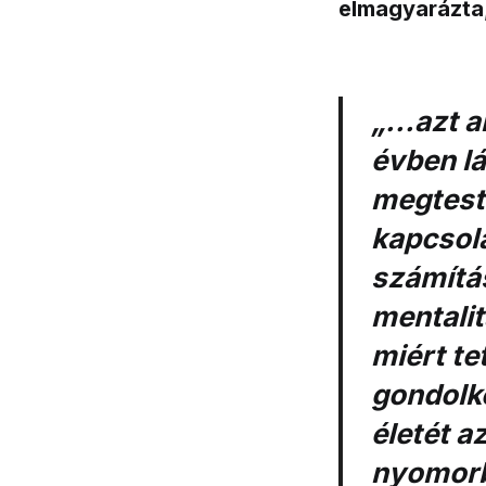
elmagyarázta,
„...azt 
évben l
megtest
kapcsola
számítá
mentalit
miért te
gondolko
életét a
nyomorb