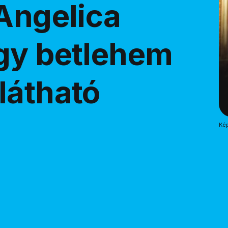
 Angelica
gy betlehem
látható
Kép