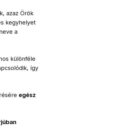
k, azaz Örök
 és kegyhelyet
 neve a
mos különféle
pcsolódik, így
érésére
egész
rjúban