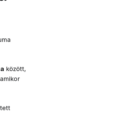
iuma
ia
között,
 amikor
tett