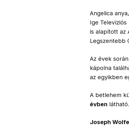
Angelica anya
Ige Televíziós
is alapított a
Legszentebb O
Az évek során
kápolna találh
az egyikben e
A betlehem kü
évben
látható
Joseph Wolfe