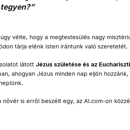
 tegyen?”
 úgy vélte, hogy a megtestesülés nagy misztér
don tárja elénk Isten irántunk való szeretetét.
olatot látott
Jézus születése és az Euchariszt
an, ahogyan Jézus minden nap eljön hozzánk,
neplünk.
 nővér is erről beszélt egy, az Al.com-on közzé