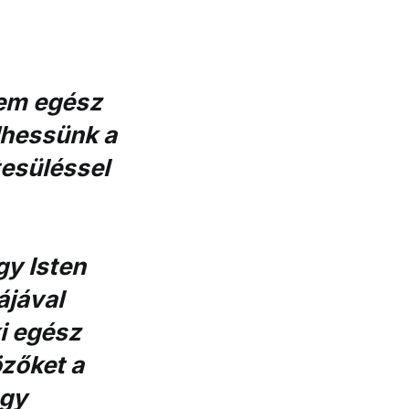
hem egész
dhessünk a
esüléssel
gy Isten
ájával
i egész
özőket a
ogy