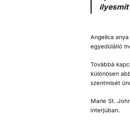
ilyesmit
Angelica anya
egyedülálló mó
Továbbá kapcs
különösen abb
szentmisét ün
Marie St. John
interjúban.