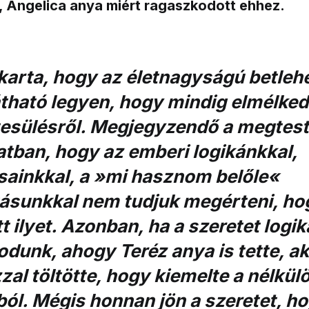
 Angelica anya miért ragaszkodott ehhez.
akarta, hogy az életnagyságú betle
átható legyen, hogy
mindig elmélke
esülésről
. Megjegyzendő a megtest
tban, hogy az emberi logikánkkal,
sainkkal, a »mi hasznom belőle«
ásunkkal nem tudjuk megérteni, ho
tt ilyet. Azonban, ha a szeretet logik
dunk, ahogy Teréz anya is tette, ak
zzal töltötte, hogy kiemelte a nélkül
ól. Mégis honnan jön a szeretet, h