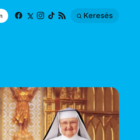
Keresés
m
Facebook
X
Instagram
TikTok
RSS