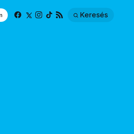
Keresés
m
Facebook
X
Instagram
TikTok
RSS