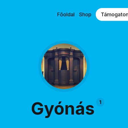
Főoldal
Shop
Támogato
Gyónás
1