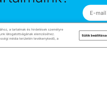
!
ához, a tartalmak és hirdetések személyre
lunk látogatottságának elemzéséhez.
Sütik beállítása
össégi média területén tevékenykedő, a
Kövess minket!
ChurchPOP
Facebook
Rólunk