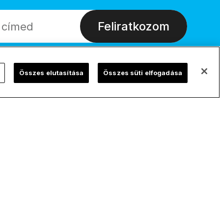
Feliratkozom
Összes elutasítása
Összes süti elfogadása
ChurchPOP Global
Adatvédelem
English
Adatvédelmi