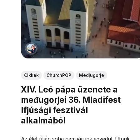
Cikkek
ChurchPOP
Medjugorje
XIV. Leó pápa üzenete a
međugorjei 36. Mladifest
Ifjúsági fesztivál
alkalmából
Az élet útján soha nem járunk egyedül. Utunk