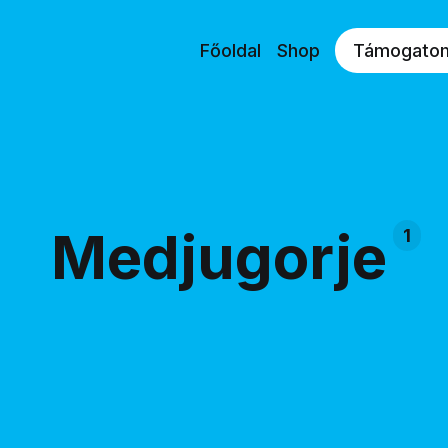
Főoldal
Shop
Támogato
Medjugorje
1