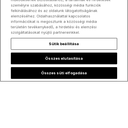
személyre szabásához, közösségi média funkciók
felkínálásához és az oldalunk látogatottságának
elemzéséhez. Oldalhasználattal kapcsolatos
információkat is megosztunk a közösségi média
területén tevékenykedő, a hirdetési és elemzési
szolgáltatásokat nyújtó partnereinkkel.
Sütik beállítása
Összes elutasítása
Tegyetek mindent szentté!
Összes süti elfogadása
Kövess minket!
ChurchPOP