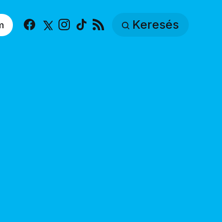
Keresés
m
Facebook
X
Instagram
TikTok
RSS