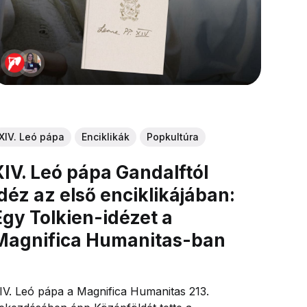
XIV. Leó pápa
Enciklikák
Popkultúra
XIV. Leó pápa Gandalftól
idéz az első enciklikájában:
Egy Tolkien-idézet a
Magnifica Humanitas-ban
IV. Leó pápa a Magnifica Humanitas 213.