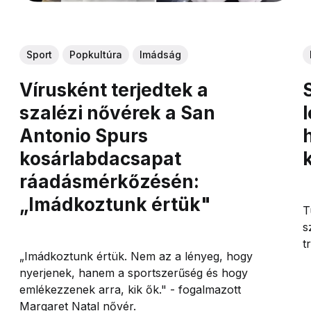
Sport
Popkultúra
Imádság
Vírusként terjedtek a
szalézi nővérek a San
Antonio Spurs
kosárlabdacsapat
ráadásmérkőzésén:
„Imádkoztunk értük"
T
s
t
„Imádkoztunk értük. Nem az a lényeg, hogy
nyerjenek, hanem a sportszerűség és hogy
emlékezzenek arra, kik ők." - fogalmazott
Margaret Natal nővér.