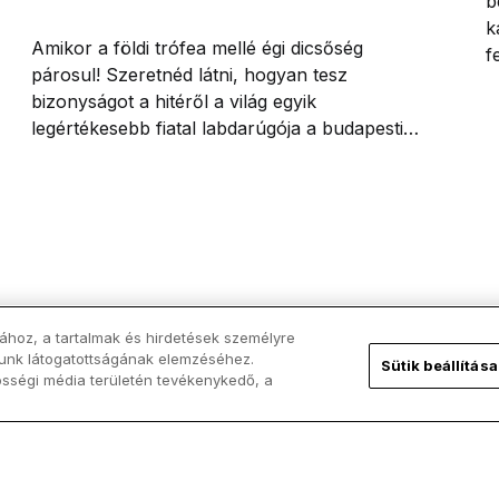
b
k
Amikor a földi trófea mellé égi dicsőség
f
párosul! Szeretnéd látni, hogyan tesz
s
bizonyságot a hitéről a világ egyik
v
legértékesebb fiatal labdarúgója a budapesti
N
BL-döntő után? Tudd meg, miért pont Doué
nyilatkozata lett a hétvége legfontosabb
üzenete!
ához, a tartalmak és hirdetések személyre
lunk látogatottságának elemzéséhez.
Sütik beállítása
össégi média területén tevékenykedő, a