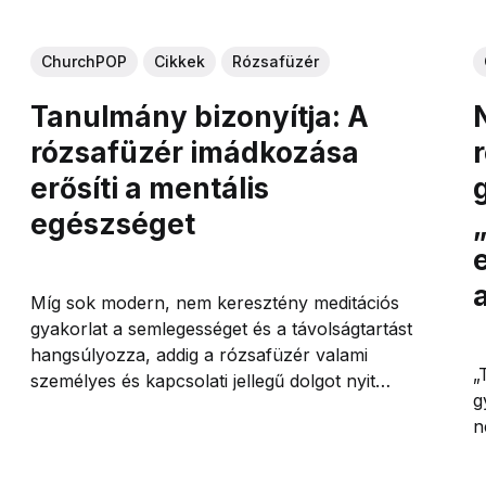
ChurchPOP
Cikkek
Rózsafüzér
Tanulmány bizonyítja: A
rózsafüzér imádkozása
erősíti a mentális
egészséget
Míg sok modern, nem keresztény meditációs
gyakorlat a semlegességet és a távolságtartást
hangsúlyozza, addig a rózsafüzér valami
„
személyes és kapcsolati jellegű dolgot nyit
g
meg.
n