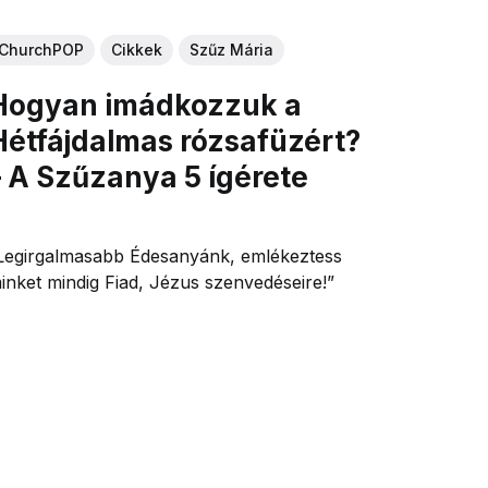
ChurchPOP
Cikkek
Szűz Mária
Hogyan imádkozzuk a
Hétfájdalmas rózsafüzért?
– A Szűzanya 5 ígérete
Legirgalmasabb Édesanyánk, emlékeztess
inket mindig Fiad, Jézus szenvedéseire!”