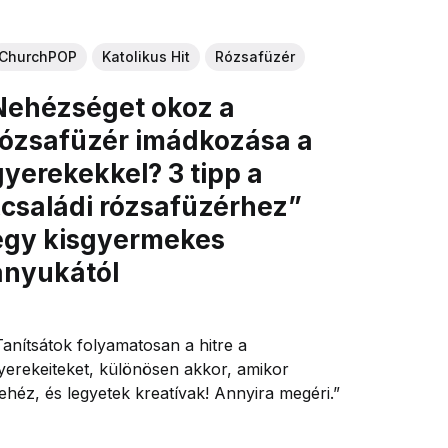
ChurchPOP
Katolikus Hit
Rózsafüzér
Nehézséget okoz a
rózsafüzér imádkozása a
gyerekekkel? 3 tipp a
„családi rózsafüzérhez”
egy kisgyermekes
anyukától
Tanítsátok folyamatosan a hitre a
yerekeiteket, különösen akkor, amikor
ehéz, és legyetek kreatívak! Annyira megéri.”