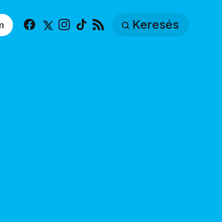
Keresés
m
Facebook
X
Instagram
TikTok
RSS