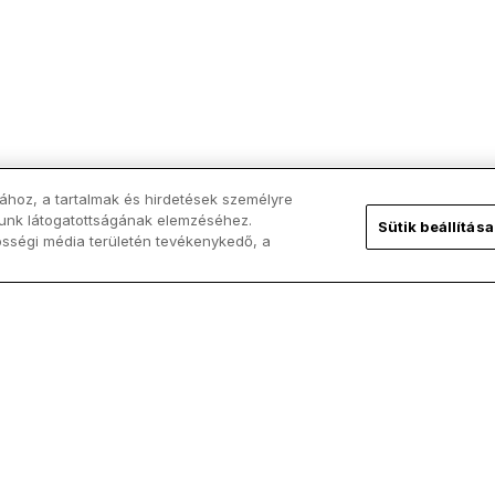
ához, a tartalmak és hirdetések személyre
lunk látogatottságának elemzéséhez.
Sütik beállítása
össégi média területén tevékenykedő, a
Továbbiak betöltése