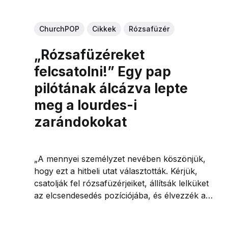
ChurchPOP
Cikkek
Rózsafüzér
„Rózsafüzéreket
felcsatolni!” Egy pap
pilótának álcázva lepte
meg a lourdes-i
zarándokokat
„A mennyei személyzet nevében köszönjük,
hogy ezt a hitbeli utat választották. Kérjük,
csatolják fel rózsafüzérjeiket, állítsák lelküket
az elcsendesedés pozíciójába, és élvezzék a
repülést.”