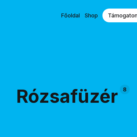
Főoldal
Shop
Támogato
Rózsafüzér
8