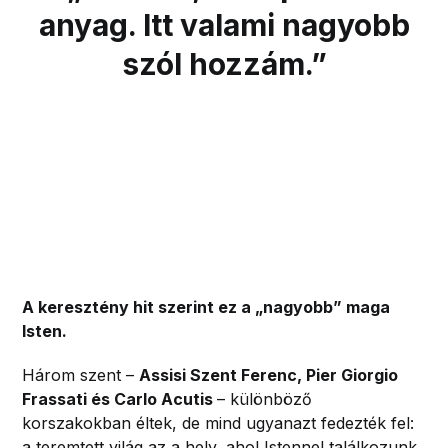
anyag. Itt valami nagyobb
szól hozzám.”
A keresztény hit szerint ez a „nagyobb” maga
Isten.
Három szent –
Assisi Szent Ferenc, Pier Giorgio
Frassati és Carlo Acutis
– különböző
korszakokban éltek, de mind ugyanazt fedezték fel:
a teremtett világ az a hely, ahol Istennel találkozunk.