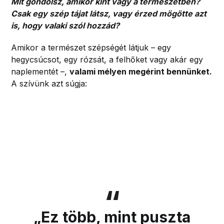
Mit gondolsz, amikor kint vagy a természetben?
Csak egy szép tájat látsz, vagy érzed mögötte azt
is, hogy valaki szól hozzád?
Amikor a természet szépségét látjuk – egy
hegycsúcsot, egy rózsát, a felhőket vagy akár egy
naplementét –,
valami mélyen megérint bennünket.
A szívünk azt súgja:
„Ez több, mint puszta