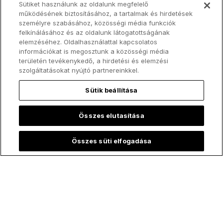
Sütiket használunk az oldalunk megfelelő
működésének biztosításához, a tartalmak és hirdetések
személyre szabásához, közösségi média funkciók
felkínálásához és az oldalunk látogatottságának
elemzéséhez. Oldalhasználattal kapcsolatos
információkat is megosztunk a közösségi média
területén tevékenykedő, a hirdetési és elemzési
Iratkozz fel a
szolgáltatásokat nyújtó partnereinkkel.
ChurchPOP
hírlevelére!
Sütik beállítása
Keresztnév
Összes elutasítása
Összes süti elfogadása
Vezetéknév
E-mail cím
*
A(z) EWTN elkötelezte magát az Ön adatainak védelme és tisztelete