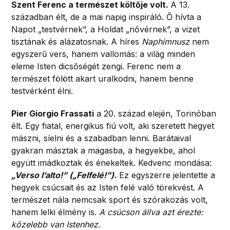
Szent Ferenc a természet költője volt.
A 13.
században élt, de a mai napig inspiráló. Ő hívta a
Napot „testvérnek”, a Holdat „nővérnek”, a vizet
tisztának és alázatosnak. A híres
Naphimnusz
nem
egyszerű vers, hanem vallomás: a világ minden
eleme Isten dicsőségét zengi. Ferenc nem a
természet fölött akart uralkodni, hanem benne
testvérként élni.
Pier Giorgio Frassati
a 20. század elején, Torinóban
élt. Egy fiatal, energikus fiú volt, aki szeretett hegyet
mászni, síelni és a szabadban lenni. Barátaival
gyakran másztak a magasba, a hegyekbe, ahol
együtt imádkoztak és énekeltek. Kedvenc mondása:
„Verso l’alto!” („Felfelé!”).
Ez egyszerre jelentette a
hegyek csúcsait és az Isten felé való törekvést. A
természet nála nemcsak sport és szórakozás volt,
hanem lelki élmény is.
A csúcson állva azt érezte:
közelebb van Istenhez.