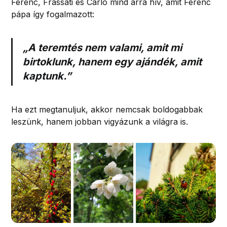
Ferenc, Frassati és Carlo mind arra hív, amit Ferenc
pápa így fogalmazott:
„A teremtés nem valami, amit mi
birtoklunk, hanem egy ajándék, amit
kaptunk.”
Ha ezt megtanuljuk, akkor nemcsak boldogabbak
leszünk, hanem jobban vigyázunk a világra is.