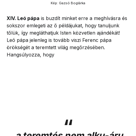
Kép: Gazsó Boglárka
XIV. Leó pápa
is buzdít minket erre a meghívásra és
sokszor emlegeti az ő példájukat, hogy tanuljunk
tőlük, így megláthatjuk Isten közvetlen ajándékát!
Leó pápa jelenleg is tovább viszi Ferenc pápa
örökségét a teremtett világ megőrzésében.
Hangsúlyozza, hogy
„
a teremtés
nem alku-áru,