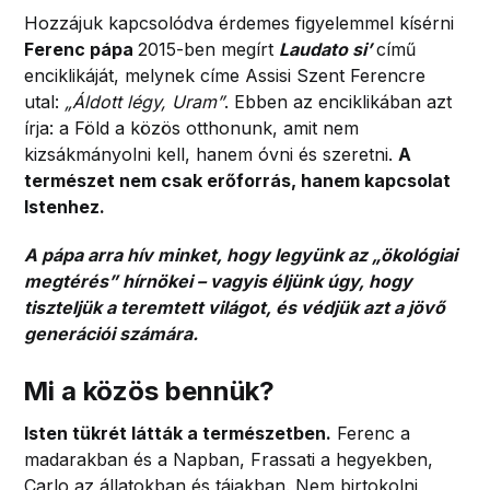
Hozzájuk kapcsolódva érdemes figyelemmel kísérni
Ferenc pápa
2015-ben megírt
Laudato si’
című
enciklikáját, melynek címe Assisi Szent Ferencre
utal:
„Áldott légy, Uram”
. Ebben az enciklikában azt
írja: a Föld a közös otthonunk, amit nem
kizsákmányolni kell, hanem óvni és szeretni.
A
természet nem csak erőforrás, hanem kapcsolat
Istenhez.
A pápa arra hív minket, hogy legyünk az „ökológiai
megtérés” hírnökei – vagyis éljünk úgy, hogy
tiszteljük a teremtett világot, és védjük azt a jövő
generációi számára.
Mi a közös bennük?
Isten tükrét látták a természetben.
Ferenc a
madarakban és a Napban, Frassati a hegyekben,
Carlo az állatokban és tájakban. Nem birtokolni