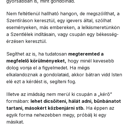
gyorsabban is, mint gondolnád.
Nem feltétlenül hallható hangon, de megszólíthat, a
Szentíráson keresztül, egy igevers által, szólhat
eseményeken, más embereken, a lelkiismeretünkön
a Szentlélek indításain, vagy csupán egy békesség-
érzésen keresztül.
Segíthet az is, ha tudatosan
megteremted a
megfelelő körülményeket,
hogy minél kevesebb
dolog vonja el a figyelmedet. Ha mégis
elkalandoznak a gondolataid, akkor bátran vidd Isten
elé ezt a kérdést is, segíteni fog.
Illetve az imádság nem merül ki csupán a „kérő”
formában:
lehet dicsőíteni, hálát adni, bűnbánatot
tartani, másokért közbenjárni stb.
Ha éppen az
egyik forma nehezebben megy, próbálj ki egy
másikat.