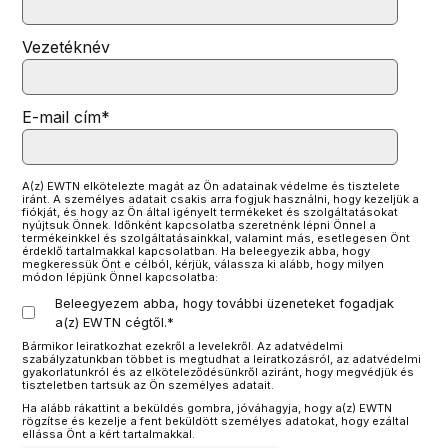
Vezetéknév
E-mail cím
*
A(z) EWTN elkötelezte magát az Ön adatainak védelme és tisztelete
iránt. A személyes adatait csakis arra fogjuk használni, hogy kezeljük a
fiókját, és hogy az Ön által igényelt termékeket és szolgáltatásokat
nyújtsuk Önnek. Időnként kapcsolatba szeretnénk lépni Önnel a
termékeinkkel és szolgáltatásainkkal, valamint más, esetlegesen Önt
érdeklő tartalmakkal kapcsolatban. Ha beleegyezik abba, hogy
megkeressük Önt e célból, kérjük, válassza ki alább, hogy milyen
módon lépjünk Önnel kapcsolatba:
Beleegyezem abba, hogy további üzeneteket fogadjak
a(z) EWTN cégtől.
*
Bármikor leiratkozhat ezekről a levelekről. Az adatvédelmi
szabályzatunkban többet is megtudhat a leiratkozásról, az adatvédelmi
gyakorlatunkról és az elköteleződésünkről aziránt, hogy megvédjük és
tiszteletben tartsuk az Ön személyes adatait.
Ha alább rákattint a beküldés gombra, jóváhagyja, hogy a(z) EWTN
rögzítse és kezelje a fent beküldött személyes adatokat, hogy ezáltal
ellássa Önt a kért tartalmakkal.