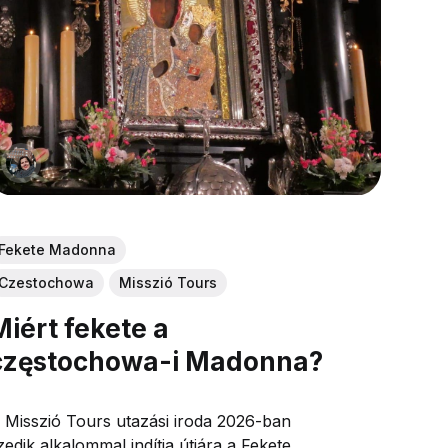
Fekete Madonna
Czestochowa
Misszió Tours
Miért fekete a
częstochowa-i Madonna?
 Misszió Tours utazási iroda 2026-ban
izedik alkalommal indítja útjára a Fekete