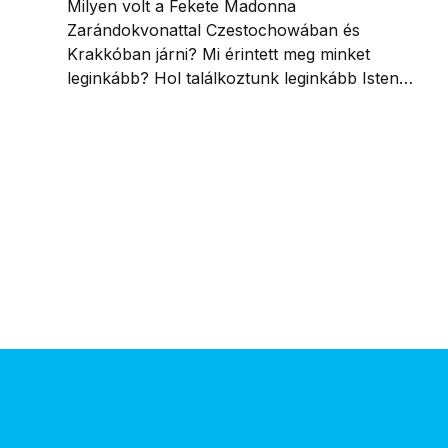
Milyen volt a Fekete Madonna
Zarándokvonattal Czestochowában és
Krakkóban járni? Mi érintett meg minket
leginkább? Hol találkoztunk leginkább Isten
jelenlétével? Mit viszünk haza a
zarándoklatról?