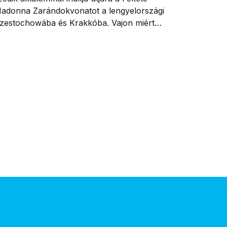
adonna Zarándokvonatot a lengyelországi
zestochowába és Krakkóba. Vajon miért
onzóak és különlegesek ezek a kegyhelyek?