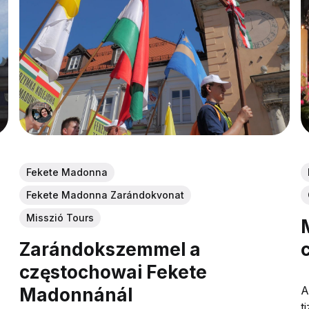
Fekete Madonna
Fekete Madonna Zarándokvonat
Misszió Tours
Zarándokszemmel a
częstochowai Fekete
A
Madonnánál
t