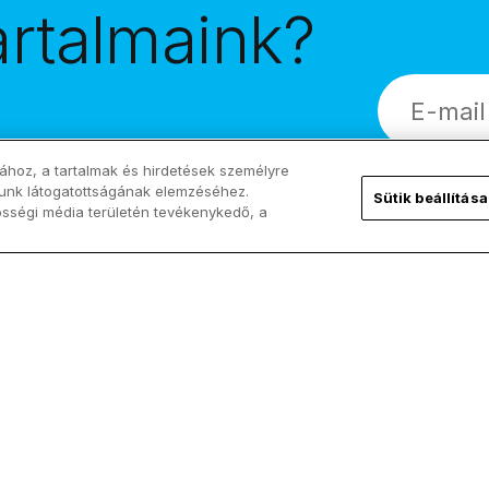
artalmaink?
!
ához, a tartalmak és hirdetések személyre
lunk látogatottságának elemzéséhez.
Sütik beállítása
össégi média területén tevékenykedő, a
Kövess minket!
ChurchPOP