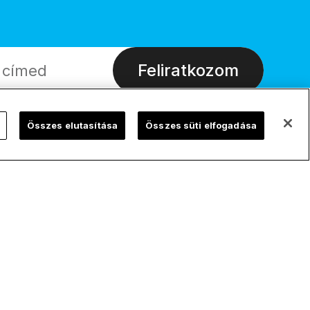
Feliratkozom
Összes elutasítása
Összes süti elfogadása
ChurchPOP Global
Adatvédelem