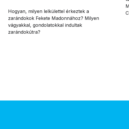
M
Hogyan, milyen lelkülettel érkeztek a
C
zarándokok Fekete Madonnához? Milyen
v
vágyakkal, gondolatokkal indultak
zarándokútra?