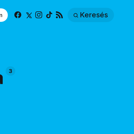
Keresés
m
Facebook
X
Instagram
TikTok
RSS
a
3