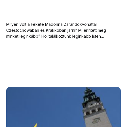
Milyen volt a Fekete Madonna Zarándokvonattal
Czestochowában és Krakkóban járni? Mi érintett meg
minket leginkább? Hol találkoztunk leginkább Isten
jelenlétével? Mit viszünk haza a zarándoklatról?