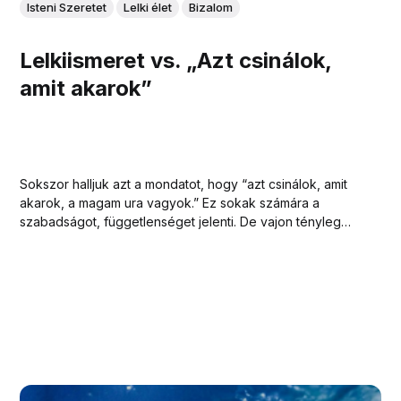
Isteni Szeretet
Lelki élet
Bizalom
Lelkiismeret vs. „Azt csinálok,
amit akarok”
Sokszor halljuk azt a mondatot, hogy “azt csinálok, amit
akarok, a magam ura vagyok.” Ez sokak számára a
szabadságot, függetlenséget jelenti. De vajon tényleg
szabad az, aki mindig azt teszi, amit akar? Ez jelentené az
igazi szabadságot?