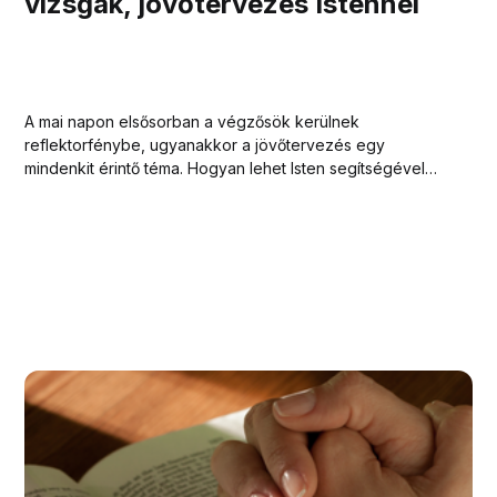
vizsgák, jövőtervezés Istennel
A mai napon elsősorban a végzősök kerülnek
reflektorfénybe, ugyanakkor a jövőtervezés egy
mindenkit érintő téma. Hogyan lehet Isten segítségével
jövőképet alkotni? Könnyebb vagy nehezebb
katolikusként keresni a megfelelő utat számomra a
nagyvilágban?