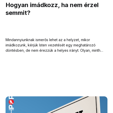
Hogyan imádkozz, ha nem érzel
semmit?
Mindannyiunknak ismerős lehet az a helyzet, mikor
imádkozunk, kérjük Isten vezetését egy meghatározó
döntésben, de nem érezzük a helyes irányt. Olyan, mintha
félúton elveszne az imánk. Mit tehetünk ilyenkor?